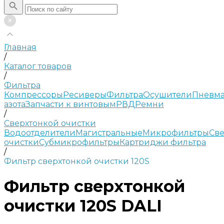
Главная
/
Каталог товаров
/
Фильтра
Компрессоры
Ресиверы
Фильтра
Осушители
Пневма
азота
Запчасти к винтовым
РВД
Ремни
/
Сверхтонкой очистки
Водоотделители
Магистральные
Микрофильтры
Све
очистки
Субмикрофильтры
Картриджи фильтра
/
Фильтр сверхтонкой очистки 120S
Фильтр сверхтонкой
очистки 120S DALI