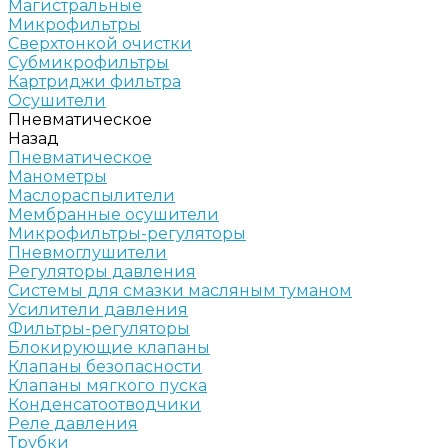
Магистральные
Микрофильтры
Сверхтонкой очистки
Субмикрофильтры
Картриджи фильтра
Осушители
Пневматическое
Назад
Пневматическое
Манометры
Маслораспылители
Мембранные осушители
Микрофильтры-регуляторы
Пневмоглушители
Регуляторы давления
Системы для смазки масляным туманом
Усилители давления
Фильтры-регуляторы
Блокирующие клапаны
Клапаны безопасности
Клапаны мягкого пуска
Конденсатоотводчики
Реле давления
Трубки