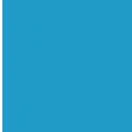
Ресиверы
Фильтра
Водоотделители
Магистральные
Микрофильтры
Сверхтонкой очистки
Субмикрофильтры
Картриджи фильтра
Осушители
Пневматическое
Манометры
Маслораспылители
Мембранные осушители
Микрофильтры-регуляторы
Пневмоглушители
Регуляторы давления
Системы для смазки масляным туманом
Усилители давления
Фильтры-регуляторы
Блокирующие клапаны
Клапаны безопасности
Клапаны мягкого пуска
Конденсатоотводчики