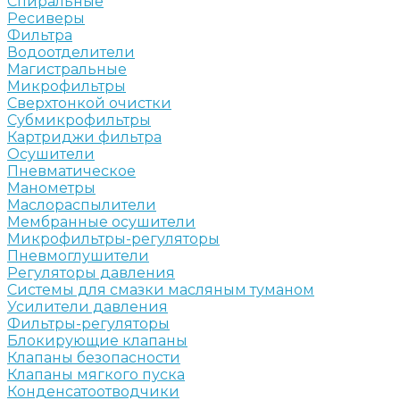
Спиральные
Ресиверы
Фильтра
Водоотделители
Магистральные
Микрофильтры
Сверхтонкой очистки
Субмикрофильтры
Картриджи фильтра
Осушители
Пневматическое
Манометры
Маслораспылители
Мембранные осушители
Микрофильтры-регуляторы
Пневмоглушители
Регуляторы давления
Системы для смазки масляным туманом
Усилители давления
Фильтры-регуляторы
Блокирующие клапаны
Клапаны безопасности
Клапаны мягкого пуска
Конденсатоотводчики