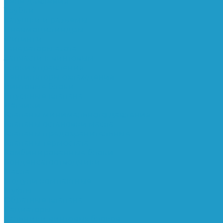
Реле давления
Трубки
Катушки и разъёмы
Пневмоцилиндры
Фитинги
Генераторы азота
Запчасти к винтовым
Блоки управления
Вентиляторы охлаждения
Винтовые блоки
Впускные клапана
Датчики
Клапаны минимального давления
Клапаны остановки масла
Клапаны предохранительные
Клапаны термостата
Комбинированные блоки
Конденсатоотводчики
Масла
Модули компактные
Муфты
Обратные клапана
Радиаторы
Сальники винтовых блоков