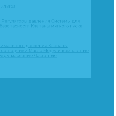
ильтра
и
Регуляторы давления
Системы для
 безопасности
Клапаны мягкого пуска
нимального давления
Клапаны
тоотводчики
Масла
Модули компактные
ьтры масляные
Частотные