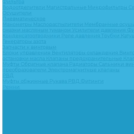
Фильтра
Водоотделители
Магистральные
Микрофильтры
С
Осушители
Пневматическое
Манометры
Маслораспылители
Мембранные осуш
смазки масляным туманом
Усилители давления
Фи
Конденсатоотводчики
Реле давления
Трубки
Кату
Генераторы азота
Запчасти к винтовым
Блоки управления
Вентиляторы охлаждения
Винт
остановки масла
Клапаны предохранительные
Кла
Муфты
Обратные клапана
Радиаторы
Сальники ви
преобразователи
Электромагнитные клапаны
РВД
Муфты обжимные
Рукава РВД
Фитинги
Ремни
Ремонт винтовых компрессоров
Опросные листы
Контакты
...
Компрессорное оборудование
Компрессоры
Винтовые
Спиральные