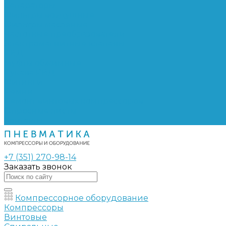
Сепараторы
Фильтры воздушные
Фильтры масляные
Частотные преобразователи
Электромагнитные клапаны
РВД
Муфты обжимные
Рукава РВД
Фитинги
Ремни
Ремонт винтовых компрессоров
Опросные листы
Контакты
+7 (351) 270-98-14
Заказать звонок
Компрессорное оборудование
Компрессоры
Винтовые