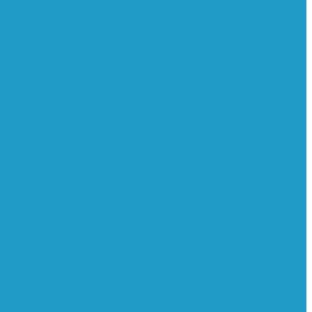
ильтра
и
Регуляторы давления
Системы для
 безопасности
Клапаны мягкого пуска
нимального давления
Клапаны
тоотводчики
Масла
Модули компактные
ьтры масляные
Частотные