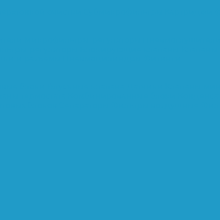
верхтонкой очистки
Субмикрофильтры
Картриджи ф
ители
Микрофильтры-регуляторы
Пневмоглушител
льтры-регуляторы
Блокирующие клапаны
Клапаны
шки и разъёмы
Пневмоцилиндры
Фитинги
овые блоки
Впускные клапана
Датчики
Клапаны ми
паны термостата
Комбинированные блоки
Конденса
нтовых блоков
Сепараторы
Фильтры воздушные
Фил