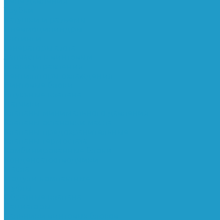
Реле давления
Трубки
Катушки и разъёмы
Пневмоцилиндры
Фитинги
Генераторы азота
Запчасти к винтовым
Блоки управления
Вентиляторы охлаждения
Винтовые блоки
Впускные клапана
Датчики
Клапаны минимального давления
Клапаны остановки масла
Клапаны предохранительные
Клапаны термостата
Комбинированные блоки
Конденсатоотводчики
Масла
Модули компактные
Муфты
Обратные клапана
Радиаторы
Сальники винтовых блоков