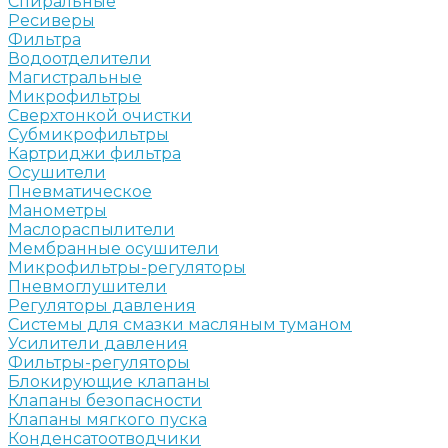
Спиральные
Ресиверы
Фильтра
Водоотделители
Магистральные
Микрофильтры
Сверхтонкой очистки
Субмикрофильтры
Картриджи фильтра
Осушители
Пневматическое
Манометры
Маслораспылители
Мембранные осушители
Микрофильтры-регуляторы
Пневмоглушители
Регуляторы давления
Системы для смазки масляным туманом
Усилители давления
Фильтры-регуляторы
Блокирующие клапаны
Клапаны безопасности
Клапаны мягкого пуска
Конденсатоотводчики