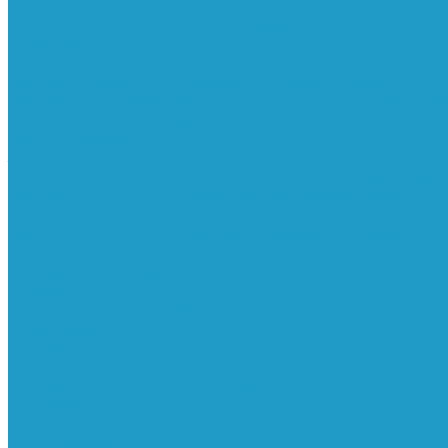
Фильтра
Водоотделители
Магистральные
Микрофильтры
С
Осушители
Пневматическое
Манометры
Маслораспылители
Мембранные осуш
смазки масляным туманом
Усилители давления
Фи
Конденсатоотводчики
Реле давления
Трубки
Кату
Генераторы азота
Запчасти к винтовым
Блоки управления
Вентиляторы охлаждения
Винт
остановки масла
Клапаны предохранительные
Кла
Муфты
Обратные клапана
Радиаторы
Сальники ви
преобразователи
Электромагнитные клапаны
РВД
Муфты обжимные
Рукава РВД
Фитинги
Ремни
Ремонт винтовых компрессоров
Опросные листы
Контакты
...
Компрессорное оборудование
Компрессоры
Винтовые
Спиральные