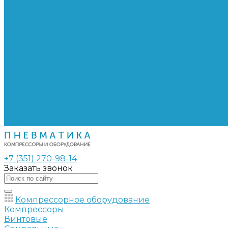
Сепараторы
Фильтры воздушные
Фильтры масляные
Частотные преобразователи
Электромагнитные клапаны
РВД
Муфты обжимные
Рукава РВД
Фитинги
Ремни
Ремонт винтовых компрессоров
Опросные листы
Контакты
+7 (351) 270-98-14
Заказать звонок
Компрессорное оборудование
Компрессоры
Винтовые