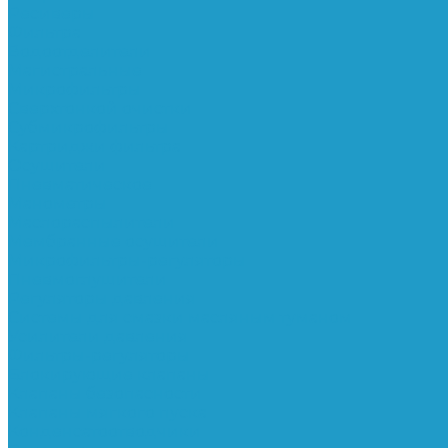
Ресиверы
Фильтра
Водоотделители
Магистральные
Микрофильтры
Сверхтонкой очистки
Субмикрофильтры
Картриджи фильтра
Осушители
Пневматическое
Манометры
Маслораспылители
Мембранные осушители
Микрофильтры-регуляторы
Пневмоглушители
Регуляторы давления
Системы для смазки масляным туманом
Усилители давления
Фильтры-регуляторы
Блокирующие клапаны
Клапаны безопасности
Клапаны мягкого пуска
Конденсатоотводчики