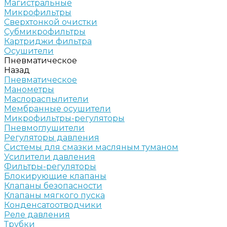
Магистральные
Микрофильтры
Сверхтонкой очистки
Субмикрофильтры
Картриджи фильтра
Осушители
Пневматическое
Назад
Пневматическое
Манометры
Маслораспылители
Мембранные осушители
Микрофильтры-регуляторы
Пневмоглушители
Регуляторы давления
Системы для смазки масляным туманом
Усилители давления
Фильтры-регуляторы
Блокирующие клапаны
Клапаны безопасности
Клапаны мягкого пуска
Конденсатоотводчики
Реле давления
Трубки