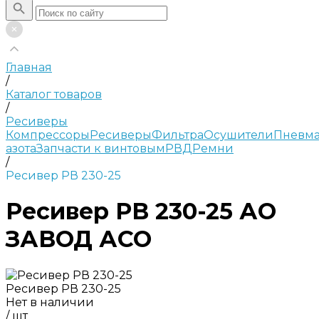
Главная
/
Каталог товаров
/
Ресиверы
Компрессоры
Ресиверы
Фильтра
Осушители
Пневма
азота
Запчасти к винтовым
РВД
Ремни
/
Ресивер РВ 230-25
Ресивер РВ 230-25 АО
ЗАВОД АСО
Ресивер РВ 230-25
Нет в наличии
/
шт