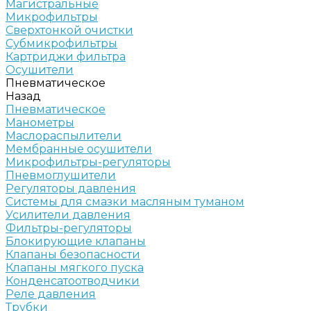
Магистральные
Микрофильтры
Сверхтонкой очистки
Субмикрофильтры
Картриджи фильтра
Осушители
Пневматическое
Назад
Пневматическое
Манометры
Маслораспылители
Мембранные осушители
Микрофильтры-регуляторы
Пневмоглушители
Регуляторы давления
Системы для смазки масляным туманом
Усилители давления
Фильтры-регуляторы
Блокирующие клапаны
Клапаны безопасности
Клапаны мягкого пуска
Конденсатоотводчики
Реле давления
Трубки