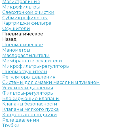
Магистральные
Микрофильтры
Сверхтонкой очистки
Субмикрофильтры
Картриджи фильтра
Осушители
Пневматическое
Назад
Пневматическое
Манометры
Маслораспылители
Мембранные осушители
Микрофильтры-регуляторы
Пневмоглушители
Регуляторы давления
Системы для смазки масляным туманом
Усилители давления
Фильтры-регуляторы
Блокирующие клапаны
Клапаны безопасности
Клапаны мягкого пуска
Конденсатоотводчики
Реле давления
Трубки