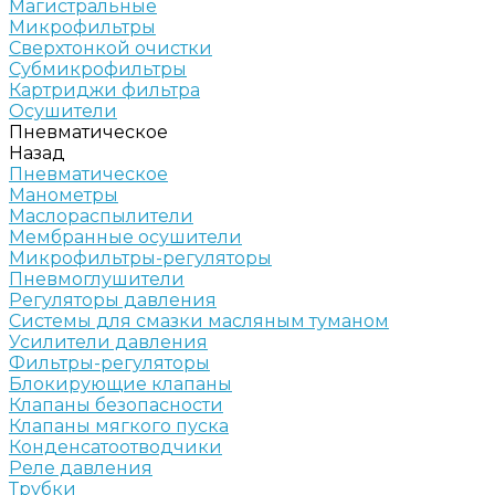
Магистральные
Микрофильтры
Сверхтонкой очистки
Субмикрофильтры
Картриджи фильтра
Осушители
Пневматическое
Назад
Пневматическое
Манометры
Маслораспылители
Мембранные осушители
Микрофильтры-регуляторы
Пневмоглушители
Регуляторы давления
Системы для смазки масляным туманом
Усилители давления
Фильтры-регуляторы
Блокирующие клапаны
Клапаны безопасности
Клапаны мягкого пуска
Конденсатоотводчики
Реле давления
Трубки