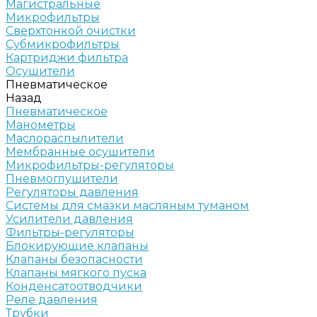
Магистральные
Микрофильтры
Сверхтонкой очистки
Субмикрофильтры
Картриджи фильтра
Осушители
Пневматическое
Назад
Пневматическое
Манометры
Маслораспылители
Мембранные осушители
Микрофильтры-регуляторы
Пневмоглушители
Регуляторы давления
Системы для смазки масляным туманом
Усилители давления
Фильтры-регуляторы
Блокирующие клапаны
Клапаны безопасности
Клапаны мягкого пуска
Конденсатоотводчики
Реле давления
Трубки