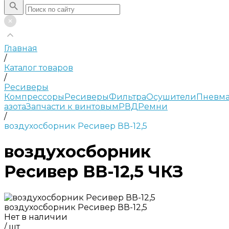
Главная
/
Каталог товаров
/
Ресиверы
Компрессоры
Ресиверы
Фильтра
Осушители
Пневма
азота
Запчасти к винтовым
РВД
Ремни
/
воздухосборник Ресивер ВВ-12,5
воздухосборник
Ресивер ВВ-12,5 ЧКЗ
воздухосборник Ресивер ВВ-12,5
Нет в наличии
/
шт