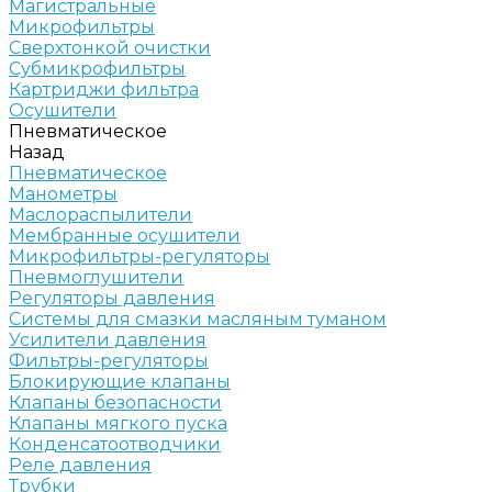
Магистральные
Микрофильтры
Сверхтонкой очистки
Субмикрофильтры
Картриджи фильтра
Осушители
Пневматическое
Назад
Пневматическое
Манометры
Маслораспылители
Мембранные осушители
Микрофильтры-регуляторы
Пневмоглушители
Регуляторы давления
Системы для смазки масляным туманом
Усилители давления
Фильтры-регуляторы
Блокирующие клапаны
Клапаны безопасности
Клапаны мягкого пуска
Конденсатоотводчики
Реле давления
Трубки