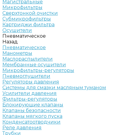
Магистральные
Микрофильтры
Сверхтонкой очистки
Субмикрофильтры
Картриджи фильтра
Осушители
Пневматическое
Назад
Пневматическое
Манометры
Маслораспылители
Мембранные осушители
Микрофильтры-регуляторы
Пневмоглушители
Регуляторы давления
Системы для смазки масляным туманом
Усилители давления
Фильтры-регуляторы
Блокирующие клапаны
Клапаны безопасности
Клапаны мягкого пуска
Конденсатоотводчики
Реле давления
Трубки