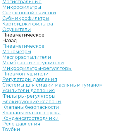
Магистральные
Микрофильтры
Сверхтонкой очистки
Субмикрофильтры
Картриджи фильтра
Осушители
Пневматическое
Назад
Пневматическое
Манометры
Маслораспылители
Мембранные осушители
Микрофильтры-регуляторы
Пневмоглушители
Регуляторы давления
Системы для смазки масляным туманом
Усилители давления
Фильтры-регуляторы
Блокирующие клапаны
Клапаны безопасности
Клапаны мягкого пуска
Конденсатоотводчики
Реле давления
Трубки