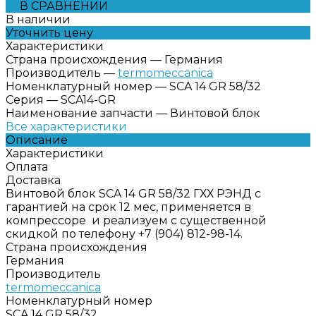
В СРАВНЕНИИ
В наличии
Уточнить цену
Характеристики
Страна происхождения
—
Германия
Производитель
—
termomeccanica
Номенклатурный номер
—
SCA 14 GR 58/32
Серия
—
SCA14-GR
Наименование запчасти
—
Винтовой блок
Все характеристики
Описание
Характеристики
Оплата
Доставка
Винтовой блок SCA 14 GR 58/32 ГХХ РЭНД с
гарантией на срок 12 мес, применяется в
компрессоре и реализуем с существенной
скидкой по телефону +7 (904) 812-98-14.
Страна происхождения
Германия
Производитель
termomeccanica
Номенклатурный номер
SCA 14 GR 58/32