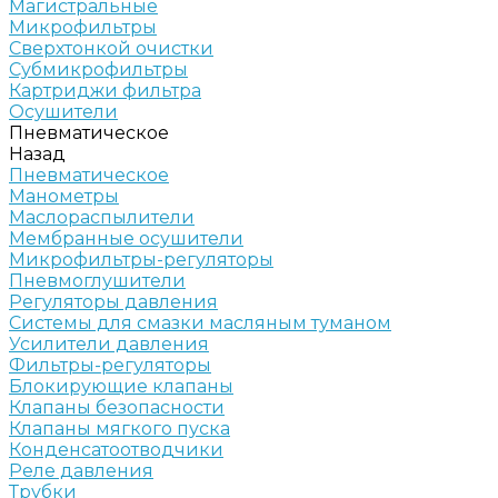
Магистральные
Микрофильтры
Сверхтонкой очистки
Субмикрофильтры
Картриджи фильтра
Осушители
Пневматическое
Назад
Пневматическое
Манометры
Маслораспылители
Мембранные осушители
Микрофильтры-регуляторы
Пневмоглушители
Регуляторы давления
Системы для смазки масляным туманом
Усилители давления
Фильтры-регуляторы
Блокирующие клапаны
Клапаны безопасности
Клапаны мягкого пуска
Конденсатоотводчики
Реле давления
Трубки