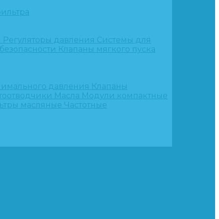
ильтра
и
Регуляторы давления
Системы для
 безопасности
Клапаны мягкого пуска
нимального давления
Клапаны
тоотводчики
Масла
Модули компактные
ьтры масляные
Частотные