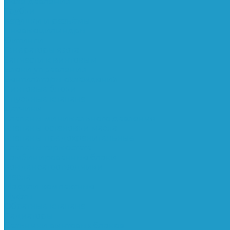
Реле давления
Трубки
Катушки и разъёмы
Пневмоцилиндры
Фитинги
Генераторы азота
Запчасти к винтовым
Блоки управления
Вентиляторы охлаждения
Винтовые блоки
Впускные клапана
Датчики
Клапаны минимального давления
Клапаны остановки масла
Клапаны предохранительные
Клапаны термостата
Комбинированные блоки
Конденсатоотводчики
Масла
Модули компактные
Муфты
Обратные клапана
Радиаторы
Сальники винтовых блоков