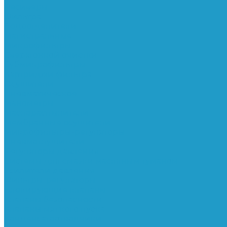
Ресиверы
Фильтра
Водоотделители
Магистральные
Микрофильтры
Сверхтонкой очистки
Субмикрофильтры
Картриджи фильтра
Осушители
Пневматическое
Манометры
Маслораспылители
Мембранные осушители
Микрофильтры-регуляторы
Пневмоглушители
Регуляторы давления
Системы для смазки масляным туманом
Усилители давления
Фильтры-регуляторы
Блокирующие клапаны
Клапаны безопасности
Клапаны мягкого пуска
Конденсатоотводчики