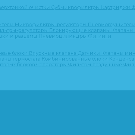
верхтонкой очистки
Субмикрофильтры
Картриджи ф
ители
Микрофильтры-регуляторы
Пневмоглушител
льтры-регуляторы
Блокирующие клапаны
Клапаны
шки и разъёмы
Пневмоцилиндры
Фитинги
овые блоки
Впускные клапана
Датчики
Клапаны ми
паны термостата
Комбинированные блоки
Конденса
нтовых блоков
Сепараторы
Фильтры воздушные
Фил