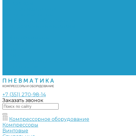
Сепараторы
Фильтры воздушные
Фильтры масляные
Частотные преобразователи
Электромагнитные клапаны
РВД
Муфты обжимные
Рукава РВД
Фитинги
Ремни
Ремонт винтовых компрессоров
Опросные листы
Контакты
+7 (351) 270-98-14
Заказать звонок
Компрессорное оборудование
Компрессоры
Винтовые