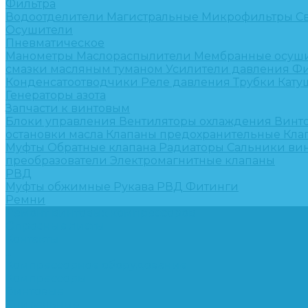
Фильтра
Водоотделители
Магистральные
Микрофильтры
С
Осушители
Пневматическое
Манометры
Маслораспылители
Мембранные осуш
смазки масляным туманом
Усилители давления
Фи
Конденсатоотводчики
Реле давления
Трубки
Кату
Генераторы азота
Запчасти к винтовым
Блоки управления
Вентиляторы охлаждения
Винт
остановки масла
Клапаны предохранительные
Кла
Муфты
Обратные клапана
Радиаторы
Сальники ви
преобразователи
Электромагнитные клапаны
РВД
Муфты обжимные
Рукава РВД
Фитинги
Ремни
Ремонт винтовых компрессоров
Опросные листы
Контакты
...
Компрессорное оборудование
Компрессоры
Винтовые
Спиральные