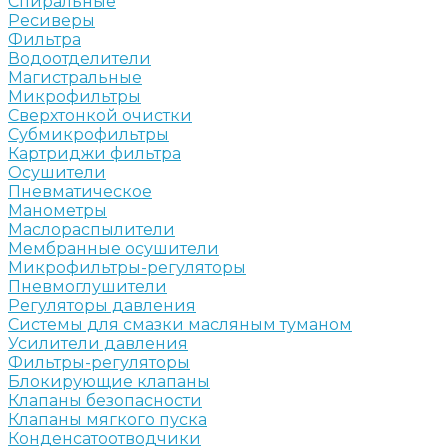
Спиральные
Ресиверы
Фильтра
Водоотделители
Магистральные
Микрофильтры
Сверхтонкой очистки
Субмикрофильтры
Картриджи фильтра
Осушители
Пневматическое
Манометры
Маслораспылители
Мембранные осушители
Микрофильтры-регуляторы
Пневмоглушители
Регуляторы давления
Системы для смазки масляным туманом
Усилители давления
Фильтры-регуляторы
Блокирующие клапаны
Клапаны безопасности
Клапаны мягкого пуска
Конденсатоотводчики