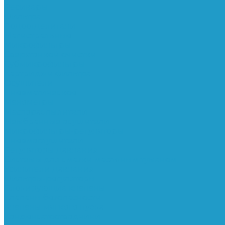
Ресиверы
Фильтра
Водоотделители
Магистральные
Микрофильтры
Сверхтонкой очистки
Субмикрофильтры
Картриджи фильтра
Осушители
Пневматическое
Манометры
Маслораспылители
Мембранные осушители
Микрофильтры-регуляторы
Пневмоглушители
Регуляторы давления
Системы для смазки масляным туманом
Усилители давления
Фильтры-регуляторы
Блокирующие клапаны
Клапаны безопасности
Клапаны мягкого пуска
Конденсатоотводчики