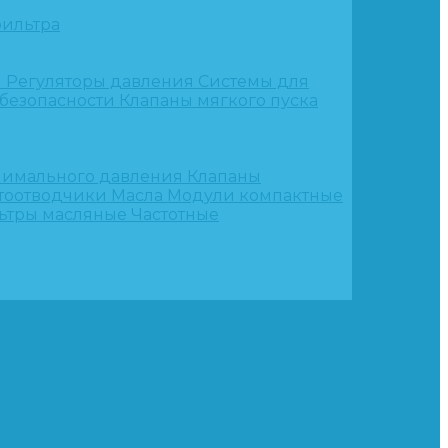
ильтра
и
Регуляторы давления
Системы для
 безопасности
Клапаны мягкого пуска
нимального давления
Клапаны
тоотводчики
Масла
Модули компактные
ьтры масляные
Частотные