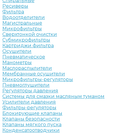
Спиральные
Ресиверы
Фильтра
Водоотделители
Магистральные
Микрофильтры
Сверхтонкой очистки
Субмикрофильтры
Картриджи фильтра
Осушители
Пневматическое
Манометры
Маслораспылители
Мембранные осушители
Микрофильтры-регуляторы
Пневмоглушители
Регуляторы давления
Системы для смазки масляным туманом
Усилители давления
Фильтры-регуляторы
Блокирующие клапаны
Клапаны безопасности
Клапаны мягкого пуска
Конденсатоотводчики