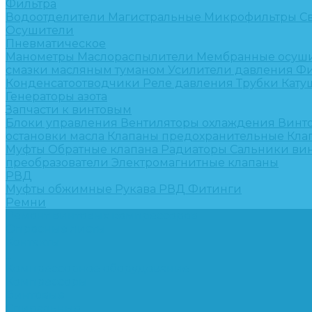
Фильтра
Водоотделители
Магистральные
Микрофильтры
С
Осушители
Пневматическое
Манометры
Маслораспылители
Мембранные осуш
смазки масляным туманом
Усилители давления
Фи
Конденсатоотводчики
Реле давления
Трубки
Кату
Генераторы азота
Запчасти к винтовым
Блоки управления
Вентиляторы охлаждения
Винт
остановки масла
Клапаны предохранительные
Кла
Муфты
Обратные клапана
Радиаторы
Сальники ви
преобразователи
Электромагнитные клапаны
РВД
Муфты обжимные
Рукава РВД
Фитинги
Ремни
Ремонт винтовых компрессоров
Опросные листы
Контакты
...
Компрессорное оборудование
Компрессоры
Винтовые
Спиральные