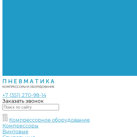
Сепараторы
Фильтры воздушные
Фильтры масляные
Частотные преобразователи
Электромагнитные клапаны
РВД
Муфты обжимные
Рукава РВД
Фитинги
Ремни
Ремонт винтовых компрессоров
Опросные листы
Контакты
+7 (351) 270-98-14
Заказать звонок
Компрессорное оборудование
Компрессоры
Винтовые