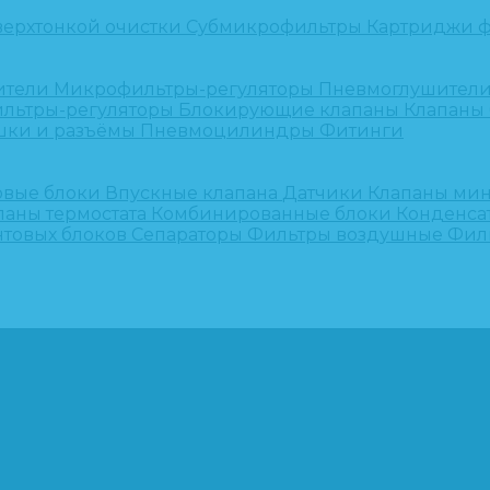
верхтонкой очистки
Субмикрофильтры
Картриджи ф
ители
Микрофильтры-регуляторы
Пневмоглушител
льтры-регуляторы
Блокирующие клапаны
Клапаны
шки и разъёмы
Пневмоцилиндры
Фитинги
овые блоки
Впускные клапана
Датчики
Клапаны ми
паны термостата
Комбинированные блоки
Конденса
нтовых блоков
Сепараторы
Фильтры воздушные
Фил