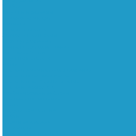
Реле давления
Трубки
Катушки и разъёмы
Пневмоцилиндры
Фитинги
Генераторы азота
Запчасти к винтовым
Блоки управления
Вентиляторы охлаждения
Винтовые блоки
Впускные клапана
Датчики
Клапаны минимального давления
Клапаны остановки масла
Клапаны предохранительные
Клапаны термостата
Комбинированные блоки
Конденсатоотводчики
Масла
Модули компактные
Муфты
Обратные клапана
Радиаторы
Сальники винтовых блоков