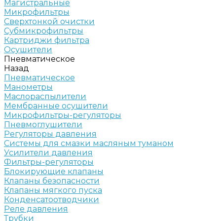
Магистральные
Микрофильтры
Сверхтонкой очистки
Субмикрофильтры
Картриджи фильтра
Осушители
Пневматическое
Назад
Пневматическое
Манометры
Маслораспылители
Мембранные осушители
Микрофильтры-регуляторы
Пневмоглушители
Регуляторы давления
Системы для смазки масляным туманом
Усилители давления
Фильтры-регуляторы
Блокирующие клапаны
Клапаны безопасности
Клапаны мягкого пуска
Конденсатоотводчики
Реле давления
Трубки