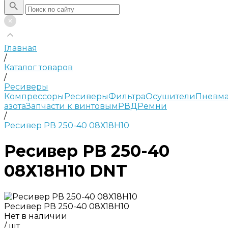
Главная
/
Каталог товаров
/
Ресиверы
Компрессоры
Ресиверы
Фильтра
Осушители
Пневма
азота
Запчасти к винтовым
РВД
Ремни
/
Ресивер РВ 250-40 08Х18Н10
Ресивер РВ 250-40
08Х18Н10 DNT
Ресивер РВ 250-40 08Х18Н10
Нет в наличии
/
шт