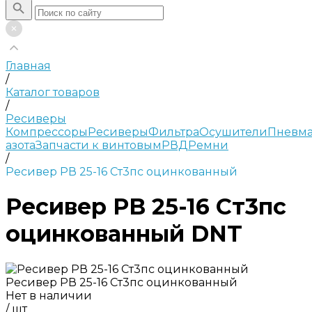
Главная
/
Каталог товаров
/
Ресиверы
Компрессоры
Ресиверы
Фильтра
Осушители
Пневма
азота
Запчасти к винтовым
РВД
Ремни
/
Ресивер РВ 25-16 Ст3пс оцинкованный
Ресивер РВ 25-16 Ст3пс
оцинкованный DNT
Ресивер РВ 25-16 Ст3пс оцинкованный
Нет в наличии
/
шт