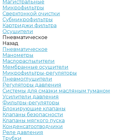
Магистральные
Микрофильтры
Сверхтонкой очистки
Субмикрофильтры
Картриджи фильтра
Осушители
Пневматическое
Назад
Пневматическое
Манометры
Маслораспылители
Мембранные осушители
Микрофильтры-регуляторы
Пневмоглушители
Регуляторы давления
Системы для смазки масляным туманом
Усилители давления
Фильтры-регуляторы
Блокирующие клапаны
Клапаны безопасности
Клапаны мягкого пуска
Конденсатоотводчики
Реле давления
Трубки