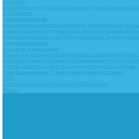
Фильтра
Водоотделители
Магистральные
Микрофильтры
С
Осушители
Пневматическое
Манометры
Маслораспылители
Мембранные осуш
смазки масляным туманом
Усилители давления
Фи
Конденсатоотводчики
Реле давления
Трубки
Кату
Генераторы азота
Запчасти к винтовым
Блоки управления
Вентиляторы охлаждения
Винт
остановки масла
Клапаны предохранительные
Кла
Муфты
Обратные клапана
Радиаторы
Сальники ви
преобразователи
Электромагнитные клапаны
РВД
Муфты обжимные
Рукава РВД
Фитинги
Ремни
Ремонт винтовых компрессоров
Опросные листы
Контакты
...
Компрессорное оборудование
Компрессоры
Винтовые
Спиральные