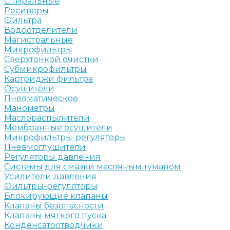
Спиральные
Ресиверы
Фильтра
Водоотделители
Магистральные
Микрофильтры
Сверхтонкой очистки
Субмикрофильтры
Картриджи фильтра
Осушители
Пневматическое
Манометры
Маслораспылители
Мембранные осушители
Микрофильтры-регуляторы
Пневмоглушители
Регуляторы давления
Системы для смазки масляным туманом
Усилители давления
Фильтры-регуляторы
Блокирующие клапаны
Клапаны безопасности
Клапаны мягкого пуска
Конденсатоотводчики