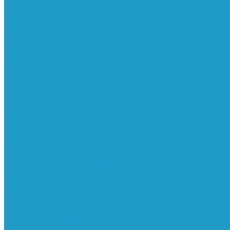
Ресиверы
Фильтра
Водоотделители
Магистральные
Микрофильтры
Сверхтонкой очистки
Субмикрофильтры
Картриджи фильтра
Осушители
Пневматическое
Манометры
Маслораспылители
Мембранные осушители
Микрофильтры-регуляторы
Пневмоглушители
Регуляторы давления
Системы для смазки масляным туманом
Усилители давления
Фильтры-регуляторы
Блокирующие клапаны
Клапаны безопасности
Клапаны мягкого пуска
Конденсатоотводчики