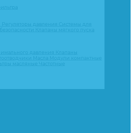
ильтра
и
Регуляторы давления
Системы для
 безопасности
Клапаны мягкого пуска
нимального давления
Клапаны
тоотводчики
Масла
Модули компактные
ьтры масляные
Частотные