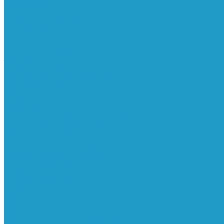
Реле давления
Трубки
Катушки и разъёмы
Пневмоцилиндры
Фитинги
Генераторы азота
Запчасти к винтовым
Блоки управления
Вентиляторы охлаждения
Винтовые блоки
Впускные клапана
Датчики
Клапаны минимального давления
Клапаны остановки масла
Клапаны предохранительные
Клапаны термостата
Комбинированные блоки
Конденсатоотводчики
Масла
Модули компактные
Муфты
Обратные клапана
Радиаторы
Сальники винтовых блоков