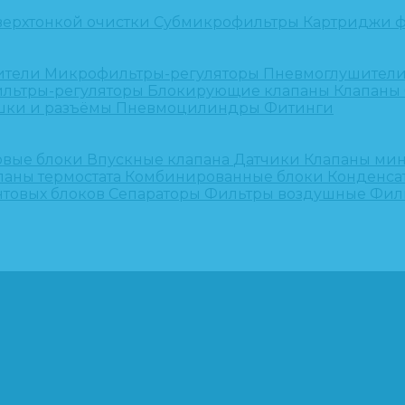
верхтонкой очистки
Субмикрофильтры
Картриджи ф
ители
Микрофильтры-регуляторы
Пневмоглушител
льтры-регуляторы
Блокирующие клапаны
Клапаны
шки и разъёмы
Пневмоцилиндры
Фитинги
овые блоки
Впускные клапана
Датчики
Клапаны ми
паны термостата
Комбинированные блоки
Конденса
нтовых блоков
Сепараторы
Фильтры воздушные
Фил