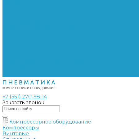
Сепараторы
Фильтры воздушные
Фильтры масляные
Частотные преобразователи
Электромагнитные клапаны
РВД
Муфты обжимные
Рукава РВД
Фитинги
Ремни
Ремонт винтовых компрессоров
Опросные листы
Контакты
+7 (351) 270-98-14
Заказать звонок
Компрессорное оборудование
Компрессоры
Винтовые