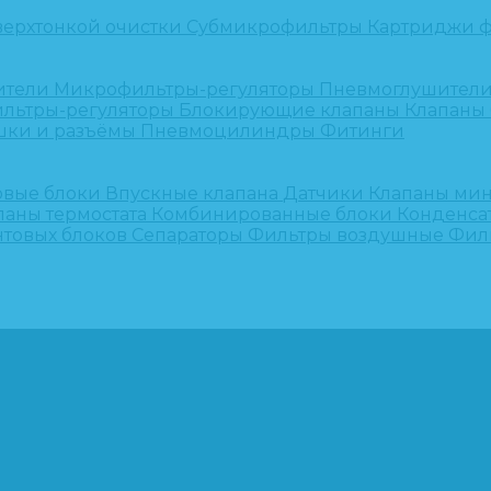
верхтонкой очистки
Субмикрофильтры
Картриджи ф
ители
Микрофильтры-регуляторы
Пневмоглушител
льтры-регуляторы
Блокирующие клапаны
Клапаны
шки и разъёмы
Пневмоцилиндры
Фитинги
овые блоки
Впускные клапана
Датчики
Клапаны ми
паны термостата
Комбинированные блоки
Конденса
нтовых блоков
Сепараторы
Фильтры воздушные
Фил