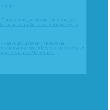
ильтра
и
Регуляторы давления
Системы для
 безопасности
Клапаны мягкого пуска
нимального давления
Клапаны
тоотводчики
Масла
Модули компактные
ьтры масляные
Частотные