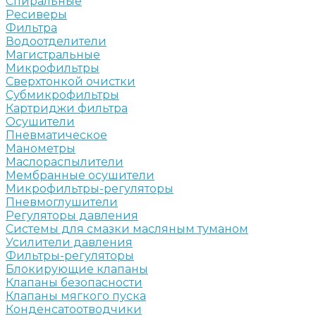
Спиральные
Ресиверы
Фильтра
Водоотделители
Магистральные
Микрофильтры
Сверхтонкой очистки
Субмикрофильтры
Картриджи фильтра
Осушители
Пневматическое
Манометры
Маслораспылители
Мембранные осушители
Микрофильтры-регуляторы
Пневмоглушители
Регуляторы давления
Системы для смазки масляным туманом
Усилители давления
Фильтры-регуляторы
Блокирующие клапаны
Клапаны безопасности
Клапаны мягкого пуска
Конденсатоотводчики