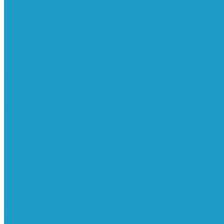
Реле давления
Трубки
Катушки и разъёмы
Пневмоцилиндры
Фитинги
Генераторы азота
Запчасти к винтовым
Блоки управления
Вентиляторы охлаждения
Винтовые блоки
Впускные клапана
Датчики
Клапаны минимального давления
Клапаны остановки масла
Клапаны предохранительные
Клапаны термостата
Комбинированные блоки
Конденсатоотводчики
Масла
Модули компактные
Муфты
Обратные клапана
Радиаторы
Сальники винтовых блоков