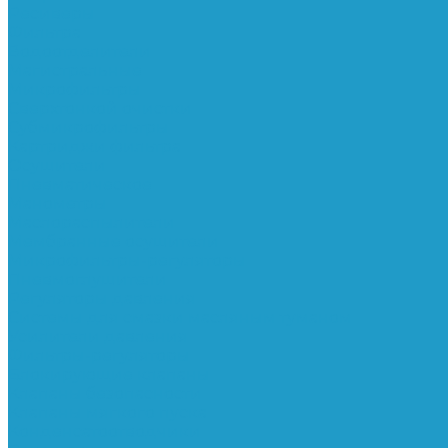
Ресиверы
Фильтра
Водоотделители
Магистральные
Микрофильтры
Сверхтонкой очистки
Субмикрофильтры
Картриджи фильтра
Осушители
Пневматическое
Манометры
Маслораспылители
Мембранные осушители
Микрофильтры-регуляторы
Пневмоглушители
Регуляторы давления
Системы для смазки масляным туманом
Усилители давления
Фильтры-регуляторы
Блокирующие клапаны
Клапаны безопасности
Клапаны мягкого пуска
Конденсатоотводчики