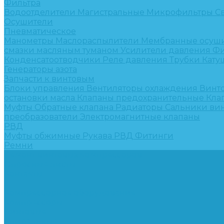
Фильтра
Водоотделители
Магистральные
Микрофильтры
С
Осушители
Пневматическое
Манометры
Маслораспылители
Мембранные осуш
смазки масляным туманом
Усилители давления
Фи
Конденсатоотводчики
Реле давления
Трубки
Кату
Генераторы азота
Запчасти к винтовым
Блоки управления
Вентиляторы охлаждения
Винт
остановки масла
Клапаны предохранительные
Кла
Муфты
Обратные клапана
Радиаторы
Сальники ви
преобразователи
Электромагнитные клапаны
РВД
Муфты обжимные
Рукава РВД
Фитинги
Ремни
Ремонт винтовых компрессоров
Опросные листы
Контакты
...
Компрессорное оборудование
Компрессоры
Винтовые
Спиральные