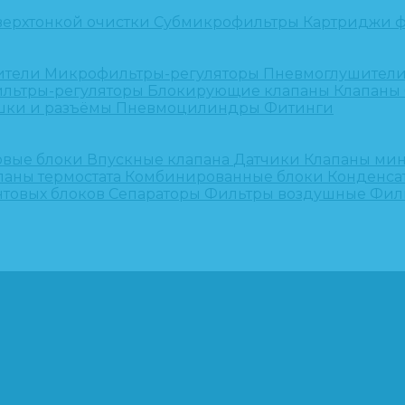
верхтонкой очистки
Субмикрофильтры
Картриджи ф
ители
Микрофильтры-регуляторы
Пневмоглушител
льтры-регуляторы
Блокирующие клапаны
Клапаны
шки и разъёмы
Пневмоцилиндры
Фитинги
овые блоки
Впускные клапана
Датчики
Клапаны ми
паны термостата
Комбинированные блоки
Конденса
нтовых блоков
Сепараторы
Фильтры воздушные
Фил