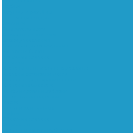
Реле давления
Трубки
Катушки и разъёмы
Пневмоцилиндры
Фитинги
Генераторы азота
Запчасти к винтовым
Блоки управления
Вентиляторы охлаждения
Винтовые блоки
Впускные клапана
Датчики
Клапаны минимального давления
Клапаны остановки масла
Клапаны предохранительные
Клапаны термостата
Комбинированные блоки
Конденсатоотводчики
Масла
Модули компактные
Муфты
Обратные клапана
Радиаторы
Сальники винтовых блоков