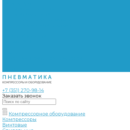
Сепараторы
Фильтры воздушные
Фильтры масляные
Частотные преобразователи
Электромагнитные клапаны
РВД
Муфты обжимные
Рукава РВД
Фитинги
Ремни
Ремонт винтовых компрессоров
Опросные листы
Контакты
+7 (351) 270-98-14
Заказать звонок
Компрессорное оборудование
Компрессоры
Винтовые