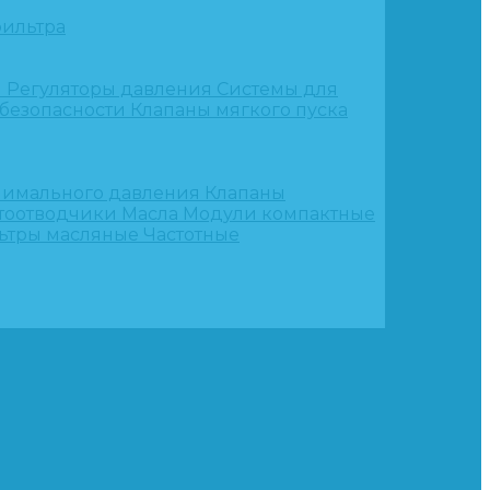
ильтра
и
Регуляторы давления
Системы для
 безопасности
Клапаны мягкого пуска
нимального давления
Клапаны
тоотводчики
Масла
Модули компактные
ьтры масляные
Частотные