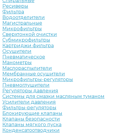
Спиральные
Ресиверы
Фильтра
Водоотделители
Магистральные
Микрофильтры
Сверхтонкой очистки
Субмикрофильтры
Картриджи фильтра
Осушители
Пневматическое
Манометры
Маслораспылители
Мембранные осушители
Микрофильтры-регуляторы
Пневмоглушители
Регуляторы давления
Системы для смазки масляным туманом
Усилители давления
Фильтры-регуляторы
Блокирующие клапаны
Клапаны безопасности
Клапаны мягкого пуска
Конденсатоотводчики