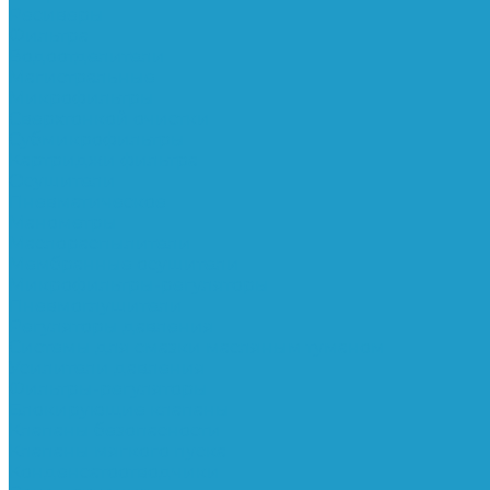
Ресиверы
Фильтра
Водоотделители
Магистральные
Микрофильтры
Сверхтонкой очистки
Субмикрофильтры
Картриджи фильтра
Осушители
Пневматическое
Манометры
Маслораспылители
Мембранные осушители
Микрофильтры-регуляторы
Пневмоглушители
Регуляторы давления
Системы для смазки масляным туманом
Усилители давления
Фильтры-регуляторы
Блокирующие клапаны
Клапаны безопасности
Клапаны мягкого пуска
Конденсатоотводчики