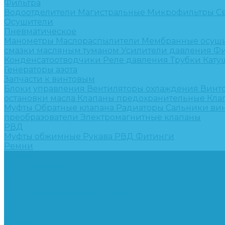
Фильтра
Водоотделители
Магистральные
Микрофильтры
С
Осушители
Пневматическое
Манометры
Маслораспылители
Мембранные осуш
смазки масляным туманом
Усилители давления
Фи
Конденсатоотводчики
Реле давления
Трубки
Кату
Генераторы азота
Запчасти к винтовым
Блоки управления
Вентиляторы охлаждения
Винт
остановки масла
Клапаны предохранительные
Кла
Муфты
Обратные клапана
Радиаторы
Сальники ви
преобразователи
Электромагнитные клапаны
РВД
Муфты обжимные
Рукава РВД
Фитинги
Ремни
Ремонт винтовых компрессоров
Опросные листы
Контакты
...
Компрессорное оборудование
Компрессоры
Винтовые
Спиральные