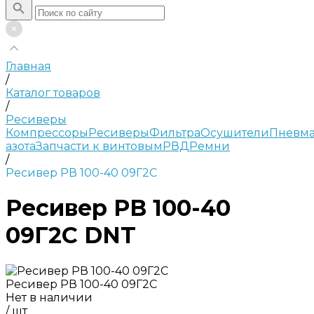
Главная
/
Каталог товаров
/
Ресиверы
Компрессоры
Ресиверы
Фильтра
Осушители
Пневма
азота
Запчасти к винтовым
РВД
Ремни
/
Ресивер РВ 100-40 09Г2С
Ресивер РВ 100-40
09Г2С DNT
Ресивер РВ 100-40 09Г2С
Нет в наличии
/
шт