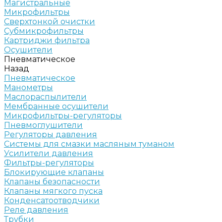
Магистральные
Микрофильтры
Сверхтонкой очистки
Субмикрофильтры
Картриджи фильтра
Осушители
Пневматическое
Назад
Пневматическое
Манометры
Маслораспылители
Мембранные осушители
Микрофильтры-регуляторы
Пневмоглушители
Регуляторы давления
Системы для смазки масляным туманом
Усилители давления
Фильтры-регуляторы
Блокирующие клапаны
Клапаны безопасности
Клапаны мягкого пуска
Конденсатоотводчики
Реле давления
Трубки