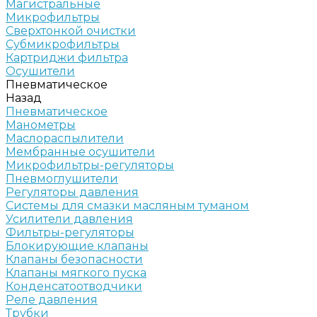
Магистральные
Микрофильтры
Сверхтонкой очистки
Субмикрофильтры
Картриджи фильтра
Осушители
Пневматическое
Назад
Пневматическое
Манометры
Маслораспылители
Мембранные осушители
Микрофильтры-регуляторы
Пневмоглушители
Регуляторы давления
Системы для смазки масляным туманом
Усилители давления
Фильтры-регуляторы
Блокирующие клапаны
Клапаны безопасности
Клапаны мягкого пуска
Конденсатоотводчики
Реле давления
Трубки