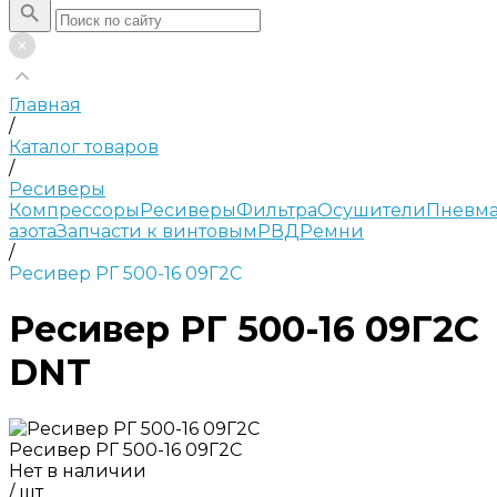
Главная
/
Каталог товаров
/
Ресиверы
Компрессоры
Ресиверы
Фильтра
Осушители
Пневма
азота
Запчасти к винтовым
РВД
Ремни
/
Ресивер РГ 500-16 09Г2С
Ресивер РГ 500-16 09Г2С
DNT
Ресивер РГ 500-16 09Г2С
Нет в наличии
/
шт