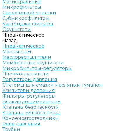
Магистральные
Микрофильтры
Сверхтонкой очистки
Субмикрофильтры
Картриджи фильтра
Осушители
Пневматическое
Назад
Пневматическое
Манометры
Маслораспылители
Мембранные осушители
Микрофильтры-регуляторы
Пневмоглушители
Регуляторы давления
Системы для смазки масляным туманом
Усилители давления
Фильтры-регуляторы
Блокирующие клапаны
Клапаны безопасности
Клапаны мягкого пуска
Конденсатоотводчики
Реле давления
Трубки