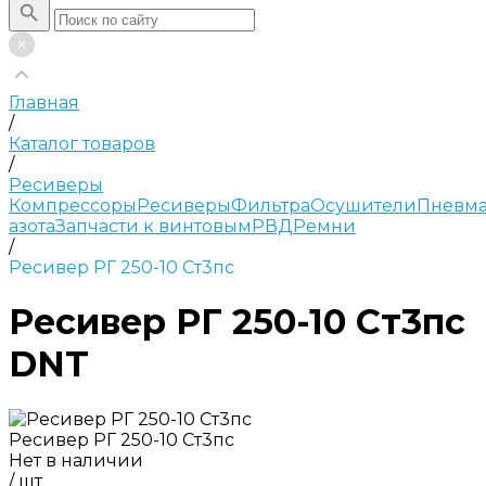
Главная
/
Каталог товаров
/
Ресиверы
Компрессоры
Ресиверы
Фильтра
Осушители
Пневма
азота
Запчасти к винтовым
РВД
Ремни
/
Ресивер РГ 250-10 Ст3пс
Ресивер РГ 250-10 Ст3пс
DNT
Ресивер РГ 250-10 Ст3пс
Нет в наличии
/
шт