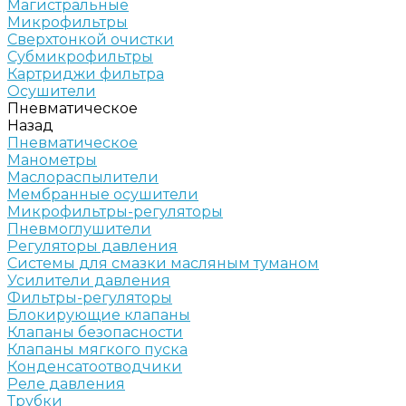
Магистральные
Микрофильтры
Сверхтонкой очистки
Субмикрофильтры
Картриджи фильтра
Осушители
Пневматическое
Назад
Пневматическое
Манометры
Маслораспылители
Мембранные осушители
Микрофильтры-регуляторы
Пневмоглушители
Регуляторы давления
Системы для смазки масляным туманом
Усилители давления
Фильтры-регуляторы
Блокирующие клапаны
Клапаны безопасности
Клапаны мягкого пуска
Конденсатоотводчики
Реле давления
Трубки