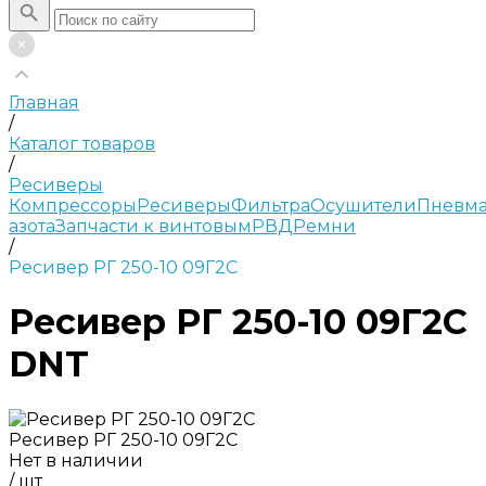
Главная
/
Каталог товаров
/
Ресиверы
Компрессоры
Ресиверы
Фильтра
Осушители
Пневма
азота
Запчасти к винтовым
РВД
Ремни
/
Ресивер РГ 250-10 09Г2С
Ресивер РГ 250-10 09Г2С
DNT
Ресивер РГ 250-10 09Г2С
Нет в наличии
/
шт