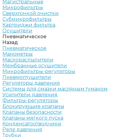
Магистральные
Микрофильтры
Сверхтонкой очистки
Субмикрофильтры
Картриджи фильтра
Осушители
Пневматическое
Назад
Пневматическое
Манометры
Маслораспылители
Мембранные осушители
Микрофильтры-регуляторы
Пневмоглушители
Регуляторы давления
Системы для смазки масляным туманом
Усилители давления
Фильтры-регуляторы
Блокирующие клапаны
Клапаны безопасности
Клапаны мягкого пуска
Конденсатоотводчики
Реле давления
Трубки