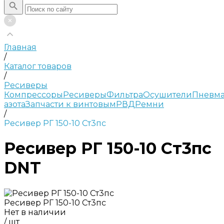
Главная
/
Каталог товаров
/
Ресиверы
Компрессоры
Ресиверы
Фильтра
Осушители
Пневма
азота
Запчасти к винтовым
РВД
Ремни
/
Ресивер РГ 150-10 Ст3пс
Ресивер РГ 150-10 Ст3пс
DNT
Ресивер РГ 150-10 Ст3пс
Нет в наличии
/
шт