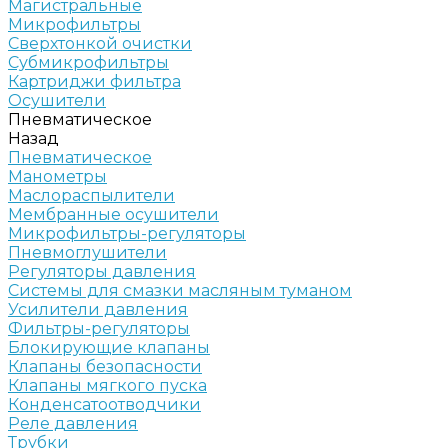
Магистральные
Микрофильтры
Сверхтонкой очистки
Субмикрофильтры
Картриджи фильтра
Осушители
Пневматическое
Назад
Пневматическое
Манометры
Маслораспылители
Мембранные осушители
Микрофильтры-регуляторы
Пневмоглушители
Регуляторы давления
Системы для смазки масляным туманом
Усилители давления
Фильтры-регуляторы
Блокирующие клапаны
Клапаны безопасности
Клапаны мягкого пуска
Конденсатоотводчики
Реле давления
Трубки