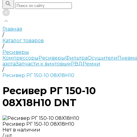
Главная
/
Каталог товаров
/
Ресиверы
Компрессоры
Ресиверы
Фильтра
Осушители
Пневма
азота
Запчасти к винтовым
РВД
Ремни
/
Ресивер РГ 150-10 08Х18Н10
Ресивер РГ 150-10
08Х18Н10 DNT
Ресивер РГ 150-10 08Х18Н10
Нет в наличии
/
шт