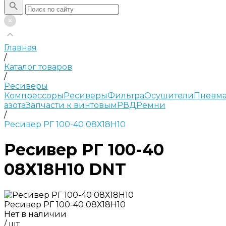
Главная
/
Каталог товаров
/
Ресиверы
Компрессоры
Ресиверы
Фильтра
Осушители
Пневма
азота
Запчасти к винтовым
РВД
Ремни
/
Ресивер РГ 100-40 08Х18Н10
Ресивер РГ 100-40
08Х18Н10 DNT
Ресивер РГ 100-40 08Х18Н10
Нет в наличии
/
шт