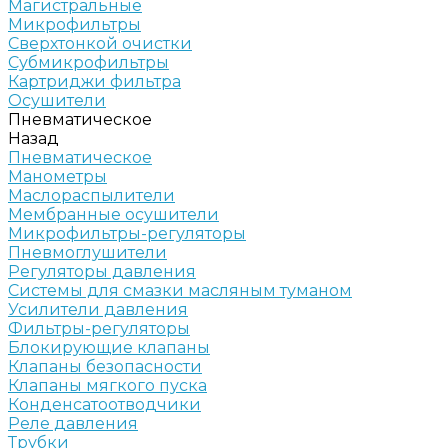
Магистральные
Микрофильтры
Сверхтонкой очистки
Субмикрофильтры
Картриджи фильтра
Осушители
Пневматическое
Назад
Пневматическое
Манометры
Маслораспылители
Мембранные осушители
Микрофильтры-регуляторы
Пневмоглушители
Регуляторы давления
Системы для смазки масляным туманом
Усилители давления
Фильтры-регуляторы
Блокирующие клапаны
Клапаны безопасности
Клапаны мягкого пуска
Конденсатоотводчики
Реле давления
Трубки