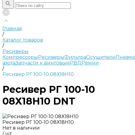
Главная
/
Каталог товаров
/
Ресиверы
Компрессоры
Ресиверы
Фильтра
Осушители
Пневма
азота
Запчасти к винтовым
РВД
Ремни
/
Ресивер РГ 100-10 08Х18Н10
Ресивер РГ 100-10
08Х18Н10 DNT
Ресивер РГ 100-10 08Х18Н10
Нет в наличии
/
шт