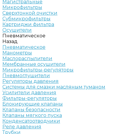
Магистральные
Микрофильтры
Сверхтонкой очистки
Субмикрофильтры
Картриджи фильтра
Осушители
Пневматическое
Назад
Пневматическое
Манометры
Маслораспылители
Мембранные осушители
Микрофильтры-регуляторы
Пневмоглушители
Регуляторы давления
Системы для смазки масляным туманом
Усилители давления
Фильтры-регуляторы
Блокирующие клапаны
Клапаны безопасности
Клапаны мягкого пуска
Конденсатоотводчики
Реле давления
Трубки