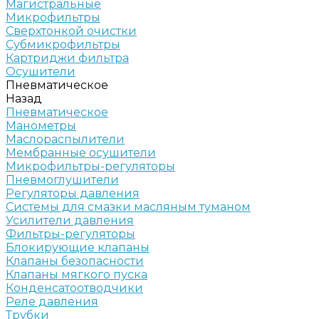
Магистральные
Микрофильтры
Сверхтонкой очистки
Субмикрофильтры
Картриджи фильтра
Осушители
Пневматическое
Назад
Пневматическое
Манометры
Маслораспылители
Мембранные осушители
Микрофильтры-регуляторы
Пневмоглушители
Регуляторы давления
Системы для смазки масляным туманом
Усилители давления
Фильтры-регуляторы
Блокирующие клапаны
Клапаны безопасности
Клапаны мягкого пуска
Конденсатоотводчики
Реле давления
Трубки