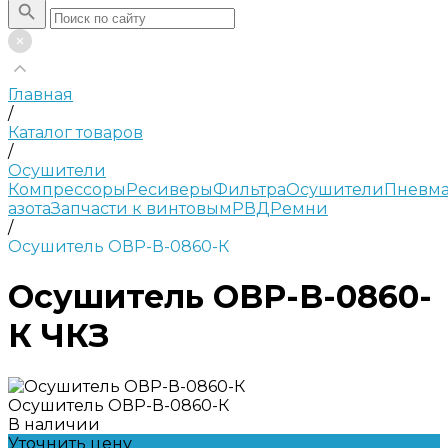
Главная
/
Каталог товаров
/
Осушители
Компрессоры
Ресиверы
Фильтра
Осушители
Пневма
азота
Запчасти к винтовым
РВД
Ремни
/
Осушитель ОВР-В-0860-К
Осушитель ОВР-В-0860-
К ЧКЗ
Осушитель ОВР-В-0860-К
В наличии
Уточнить цену