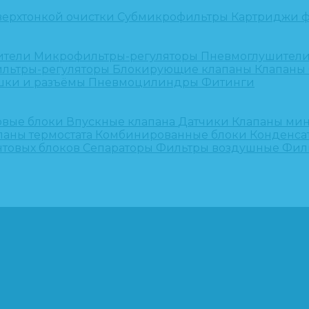
верхтонкой очистки
Субмикрофильтры
Картриджи ф
ители
Микрофильтры-регуляторы
Пневмоглушител
льтры-регуляторы
Блокирующие клапаны
Клапаны
шки и разъёмы
Пневмоцилиндры
Фитинги
овые блоки
Впускные клапана
Датчики
Клапаны ми
паны термостата
Комбинированные блоки
Конденса
нтовых блоков
Сепараторы
Фильтры воздушные
Фил