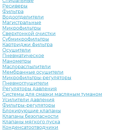
Спиральные
Ресиверы
Фильтра
Водоотделители
Магистральные
Микрофильтры
Сверхтонкой очистки
Субмикрофильтры
Картриджи фильтра
Осушители
Пневматическое
Манометры
Маслораспылители
Мембранные осушители
Микрофильтры-регуляторы
Пневмоглушители
Регуляторы давления
Системы для смазки масляным туманом
Усилители давления
Фильтры-регуляторы
Блокирующие клапаны
Клапаны безопасности
Клапаны мягкого пуска
Конденсатоотводчики