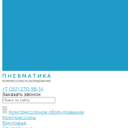
Сепараторы
Фильтры воздушные
Фильтры масляные
Частотные преобразователи
Электромагнитные клапаны
РВД
Муфты обжимные
Рукава РВД
Фитинги
Ремни
Ремонт винтовых компрессоров
Опросные листы
Контакты
+7 (351) 270-98-14
Заказать звонок
Компрессорное оборудование
Компрессоры
Винтовые