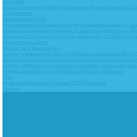
Фильтра
Водоотделители
Магистральные
Микрофильтры
С
Осушители
Пневматическое
Манометры
Маслораспылители
Мембранные осуш
смазки масляным туманом
Усилители давления
Фи
Конденсатоотводчики
Реле давления
Трубки
Кату
Генераторы азота
Запчасти к винтовым
Блоки управления
Вентиляторы охлаждения
Винт
остановки масла
Клапаны предохранительные
Кла
Муфты
Обратные клапана
Радиаторы
Сальники ви
преобразователи
Электромагнитные клапаны
РВД
Муфты обжимные
Рукава РВД
Фитинги
Ремни
Ремонт винтовых компрессоров
Опросные листы
Контакты
...
Компрессорное оборудование
Компрессоры
Винтовые
Спиральные