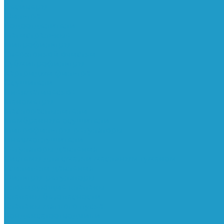
Ресиверы
Фильтра
Водоотделители
Магистральные
Микрофильтры
Сверхтонкой очистки
Субмикрофильтры
Картриджи фильтра
Осушители
Пневматическое
Манометры
Маслораспылители
Мембранные осушители
Микрофильтры-регуляторы
Пневмоглушители
Регуляторы давления
Системы для смазки масляным туманом
Усилители давления
Фильтры-регуляторы
Блокирующие клапаны
Клапаны безопасности
Клапаны мягкого пуска
Конденсатоотводчики