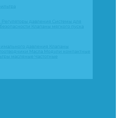
ильтра
и
Регуляторы давления
Системы для
 безопасности
Клапаны мягкого пуска
нимального давления
Клапаны
тоотводчики
Масла
Модули компактные
ьтры масляные
Частотные