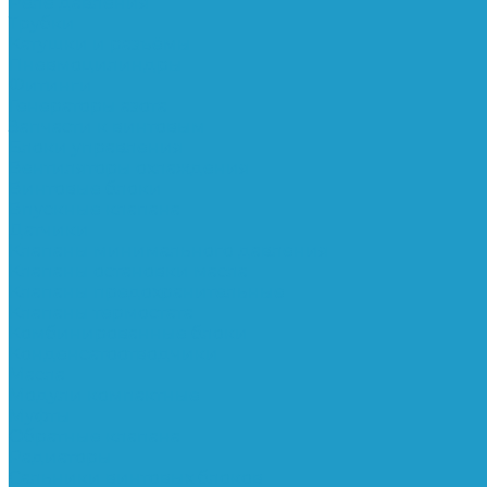
Реле давления
Трубки
Катушки и разъёмы
Пневмоцилиндры
Фитинги
Генераторы азота
Запчасти к винтовым
Блоки управления
Вентиляторы охлаждения
Винтовые блоки
Впускные клапана
Датчики
Клапаны минимального давления
Клапаны остановки масла
Клапаны предохранительные
Клапаны термостата
Комбинированные блоки
Конденсатоотводчики
Масла
Модули компактные
Муфты
Обратные клапана
Радиаторы
Сальники винтовых блоков