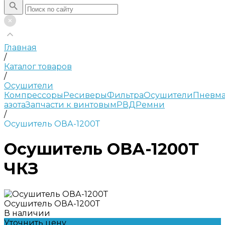
Главная
/
Каталог товаров
/
Осушители
Компрессоры
Ресиверы
Фильтра
Осушители
Пневма
азота
Запчасти к винтовым
РВД
Ремни
/
Осушитель ОВА-1200Т
Осушитель ОВА-1200Т
ЧКЗ
Осушитель ОВА-1200Т
В наличии
Уточнить цену