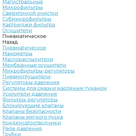
Магистральные
Микрофильтры
Сверхтонкой очистки
Субмикрофильтры
Картриджи фильтра
Осушители
Пневматическое
Назад
Пневматическое
Манометры
Маслораспылители
Мембранные осушители
Микрофильтры-регуляторы
Пневмоглушители
Регуляторы давления
Системы для смазки масляным туманом
Усилители давления
Фильтры-регуляторы
Блокирующие клапаны
Клапаны безопасности
Клапаны мягкого пуска
Конденсатоотводчики
Реле давления
Трубки