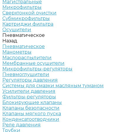
Магистральные
Микрофильтры
Сверхтонкой очистки
Субмикрофильтры
Картриджи фильтра
Осушители
Пневматическое
Назад
Пневматическое
Манометры
Маслораспылители
Мембранные осушители
Микрофильтры-регуляторы
Пневмоглушители
Регуляторы давления
Системы для смазки масляным туманом
Усилители давления
Фильтры-регуляторы
Блокирующие клапаны
Клапаны безопасности
Клапаны мягкого пуска
Конденсатоотводчики
Реле давления
Трубки