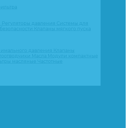
ильтра
и
Регуляторы давления
Системы для
 безопасности
Клапаны мягкого пуска
нимального давления
Клапаны
тоотводчики
Масла
Модули компактные
ьтры масляные
Частотные