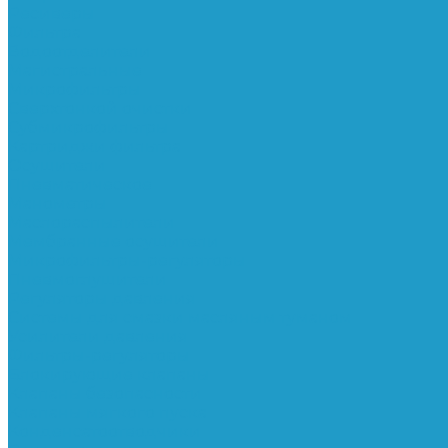
Ресиверы
Фильтра
Водоотделители
Магистральные
Микрофильтры
Сверхтонкой очистки
Субмикрофильтры
Картриджи фильтра
Осушители
Пневматическое
Манометры
Маслораспылители
Мембранные осушители
Микрофильтры-регуляторы
Пневмоглушители
Регуляторы давления
Системы для смазки масляным туманом
Усилители давления
Фильтры-регуляторы
Блокирующие клапаны
Клапаны безопасности
Клапаны мягкого пуска
Конденсатоотводчики