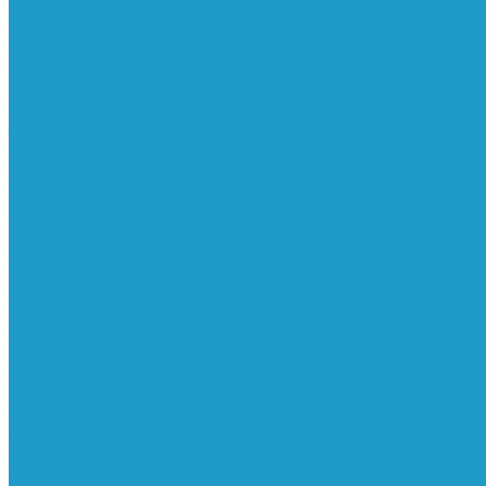
Реле давления
Трубки
Катушки и разъёмы
Пневмоцилиндры
Фитинги
Генераторы азота
Запчасти к винтовым
Блоки управления
Вентиляторы охлаждения
Винтовые блоки
Впускные клапана
Датчики
Клапаны минимального давления
Клапаны остановки масла
Клапаны предохранительные
Клапаны термостата
Комбинированные блоки
Конденсатоотводчики
Масла
Модули компактные
Муфты
Обратные клапана
Радиаторы
Сальники винтовых блоков