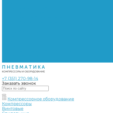
Сепараторы
Фильтры воздушные
Фильтры масляные
Частотные преобразователи
Электромагнитные клапаны
РВД
Муфты обжимные
Рукава РВД
Фитинги
Ремни
Ремонт винтовых компрессоров
Опросные листы
Контакты
+7 (351) 270-98-14
Заказать звонок
Компрессорное оборудование
Компрессоры
Винтовые