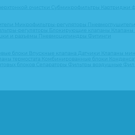
верхтонкой очистки
Субмикрофильтры
Картриджи ф
ители
Микрофильтры-регуляторы
Пневмоглушител
льтры-регуляторы
Блокирующие клапаны
Клапаны
шки и разъёмы
Пневмоцилиндры
Фитинги
овые блоки
Впускные клапана
Датчики
Клапаны ми
паны термостата
Комбинированные блоки
Конденса
нтовых блоков
Сепараторы
Фильтры воздушные
Фил