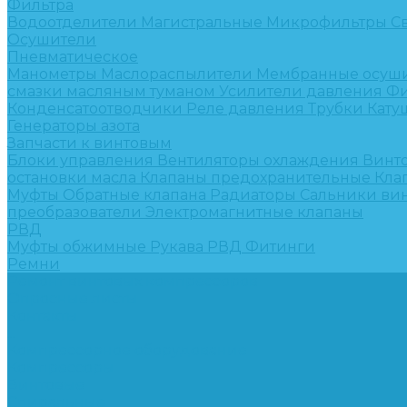
Фильтра
Водоотделители
Магистральные
Микрофильтры
С
Осушители
Пневматическое
Манометры
Маслораспылители
Мембранные осуш
смазки масляным туманом
Усилители давления
Фи
Конденсатоотводчики
Реле давления
Трубки
Кату
Генераторы азота
Запчасти к винтовым
Блоки управления
Вентиляторы охлаждения
Винт
остановки масла
Клапаны предохранительные
Кла
Муфты
Обратные клапана
Радиаторы
Сальники ви
преобразователи
Электромагнитные клапаны
РВД
Муфты обжимные
Рукава РВД
Фитинги
Ремни
Ремонт винтовых компрессоров
Опросные листы
Контакты
...
Компрессорное оборудование
Компрессоры
Винтовые
Спиральные