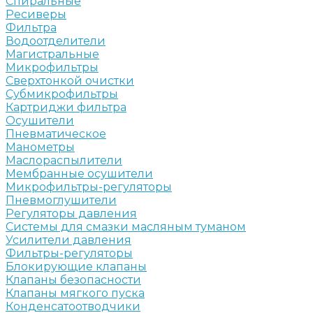
Спиральные
Ресиверы
Фильтра
Водоотделители
Магистральные
Микрофильтры
Сверхтонкой очистки
Субмикрофильтры
Картриджи фильтра
Осушители
Пневматическое
Манометры
Маслораспылители
Мембранные осушители
Микрофильтры-регуляторы
Пневмоглушители
Регуляторы давления
Системы для смазки масляным туманом
Усилители давления
Фильтры-регуляторы
Блокирующие клапаны
Клапаны безопасности
Клапаны мягкого пуска
Конденсатоотводчики