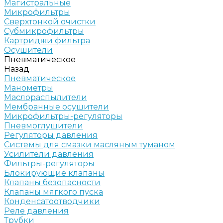
Магистральные
Микрофильтры
Сверхтонкой очистки
Субмикрофильтры
Картриджи фильтра
Осушители
Пневматическое
Назад
Пневматическое
Манометры
Маслораспылители
Мембранные осушители
Микрофильтры-регуляторы
Пневмоглушители
Регуляторы давления
Системы для смазки масляным туманом
Усилители давления
Фильтры-регуляторы
Блокирующие клапаны
Клапаны безопасности
Клапаны мягкого пуска
Конденсатоотводчики
Реле давления
Трубки