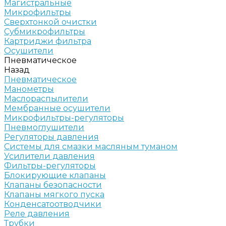
Магистральные
Микрофильтры
Сверхтонкой очистки
Субмикрофильтры
Картриджи фильтра
Осушители
Пневматическое
Назад
Пневматическое
Манометры
Маслораспылители
Мембранные осушители
Микрофильтры-регуляторы
Пневмоглушители
Регуляторы давления
Системы для смазки масляным туманом
Усилители давления
Фильтры-регуляторы
Блокирующие клапаны
Клапаны безопасности
Клапаны мягкого пуска
Конденсатоотводчики
Реле давления
Трубки