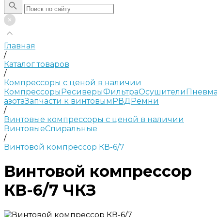
Главная
/
Каталог товаров
/
Компрессоры с ценой в наличии
Компрессоры
Ресиверы
Фильтра
Осушители
Пневма
азота
Запчасти к винтовым
РВД
Ремни
/
Винтовые компрессоры с ценой в наличии
Винтовые
Спиральные
/
Винтовой компрессор КВ-6/7
Винтовой компрессор
КВ-6/7 ЧКЗ