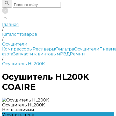
Главная
/
Каталог товаров
/
Осушители
Компрессоры
Ресиверы
Фильтра
Осушители
Пневма
азота
Запчасти к винтовым
РВД
Ремни
/
Осушитель HL200K
Осушитель HL200K
COAIRE
Осушитель HL200K
Нет в наличии
Уточнить цену