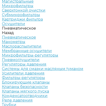
Магистральные
Микрофильтры
Сверхтонкой очистки
Субмикрофильтры
Картриджи фильтра
Осушители
Пневматическое
Назад
Пневматическое
Манометры
Маслораспылители
Мембранные осушители
Микрофильтры-регуляторы
Пневмоглушители
Регуляторы давления
Системы для смазки масляным туманом
Усилители давления
Фильтры-регуляторы
Блокирующие клапаны
Клапаны безопасности
Клапаны мягкого пуска
Конденсатоотводчики
Реле давления
Трубки