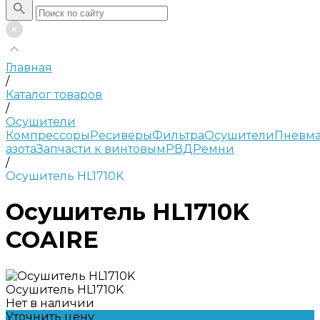
Главная
/
Каталог товаров
/
Осушители
Компрессоры
Ресиверы
Фильтра
Осушители
Пневма
азота
Запчасти к винтовым
РВД
Ремни
/
Осушитель HL1710K
Осушитель HL1710K
COAIRE
Осушитель HL1710K
Нет в наличии
Уточнить цену