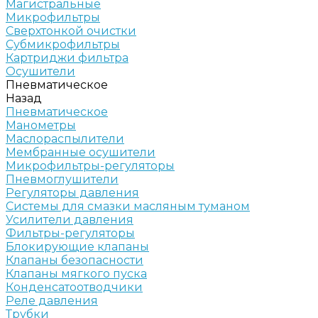
Магистральные
Микрофильтры
Сверхтонкой очистки
Субмикрофильтры
Картриджи фильтра
Осушители
Пневматическое
Назад
Пневматическое
Манометры
Маслораспылители
Мембранные осушители
Микрофильтры-регуляторы
Пневмоглушители
Регуляторы давления
Системы для смазки масляным туманом
Усилители давления
Фильтры-регуляторы
Блокирующие клапаны
Клапаны безопасности
Клапаны мягкого пуска
Конденсатоотводчики
Реле давления
Трубки