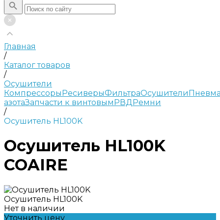
Главная
/
Каталог товаров
/
Осушители
Компрессоры
Ресиверы
Фильтра
Осушители
Пневма
азота
Запчасти к винтовым
РВД
Ремни
/
Осушитель HL100K
Осушитель HL100K
COAIRE
Осушитель HL100K
Нет в наличии
Уточнить цену