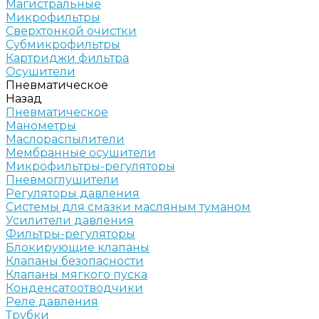
Магистральные
Микрофильтры
Сверхтонкой очистки
Субмикрофильтры
Картриджи фильтра
Осушители
Пневматическое
Назад
Пневматическое
Манометры
Маслораспылители
Мембранные осушители
Микрофильтры-регуляторы
Пневмоглушители
Регуляторы давления
Системы для смазки масляным туманом
Усилители давления
Фильтры-регуляторы
Блокирующие клапаны
Клапаны безопасности
Клапаны мягкого пуска
Конденсатоотводчики
Реле давления
Трубки