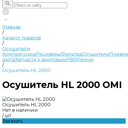
Главная
/
Каталог товаров
/
Осушители
Компрессоры
Ресиверы
Фильтра
Осушители
Пневма
азота
Запчасти к винтовым
РВД
Ремни
/
Осушитель HL 2000
Осушитель HL 2000 OMI
Осушитель HL 2000
Нет в наличии
/
шт
Заказать