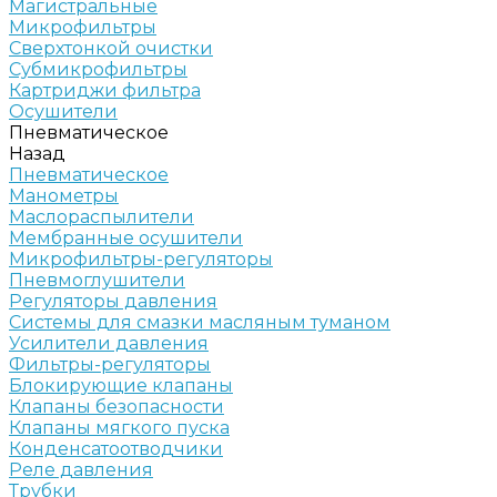
Магистральные
Микрофильтры
Сверхтонкой очистки
Субмикрофильтры
Картриджи фильтра
Осушители
Пневматическое
Назад
Пневматическое
Манометры
Маслораспылители
Мембранные осушители
Микрофильтры-регуляторы
Пневмоглушители
Регуляторы давления
Системы для смазки масляным туманом
Усилители давления
Фильтры-регуляторы
Блокирующие клапаны
Клапаны безопасности
Клапаны мягкого пуска
Конденсатоотводчики
Реле давления
Трубки