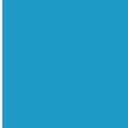
Ресиверы
Фильтра
Водоотделители
Магистральные
Микрофильтры
Сверхтонкой очистки
Субмикрофильтры
Картриджи фильтра
Осушители
Пневматическое
Манометры
Маслораспылители
Мембранные осушители
Микрофильтры-регуляторы
Пневмоглушители
Регуляторы давления
Системы для смазки масляным туманом
Усилители давления
Фильтры-регуляторы
Блокирующие клапаны
Клапаны безопасности
Клапаны мягкого пуска
Конденсатоотводчики