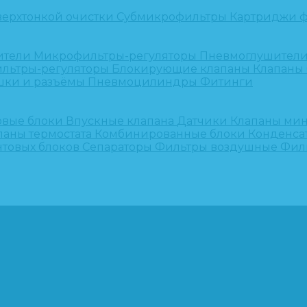
верхтонкой очистки
Субмикрофильтры
Картриджи ф
ители
Микрофильтры-регуляторы
Пневмоглушител
льтры-регуляторы
Блокирующие клапаны
Клапаны
шки и разъёмы
Пневмоцилиндры
Фитинги
овые блоки
Впускные клапана
Датчики
Клапаны ми
паны термостата
Комбинированные блоки
Конденса
нтовых блоков
Сепараторы
Фильтры воздушные
Фил