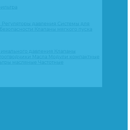
ильтра
и
Регуляторы давления
Системы для
 безопасности
Клапаны мягкого пуска
нимального давления
Клапаны
тоотводчики
Масла
Модули компактные
ьтры масляные
Частотные