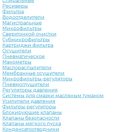
Спиральные
Ресиверы
Фильтра
Водоотделители
Магистральные
Микрофильтры
Сверхтонкой очистки
Субмикрофильтры
Картриджи фильтра
Осушители
Пневматическое
Манометры
Маслораспылители
Мембранные осушители
Микрофильтры-регуляторы
Пневмоглушители
Регуляторы давления
Системы для смазки масляным туманом
Усилители давления
Фильтры-регуляторы
Блокирующие клапаны
Клапаны безопасности
Клапаны мягкого пуска
Конденсатоотводчики