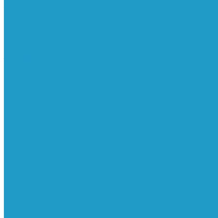
Реле давления
Трубки
Катушки и разъёмы
Пневмоцилиндры
Фитинги
Генераторы азота
Запчасти к винтовым
Блоки управления
Вентиляторы охлаждения
Винтовые блоки
Впускные клапана
Датчики
Клапаны минимального давления
Клапаны остановки масла
Клапаны предохранительные
Клапаны термостата
Комбинированные блоки
Конденсатоотводчики
Масла
Модули компактные
Муфты
Обратные клапана
Радиаторы
Сальники винтовых блоков