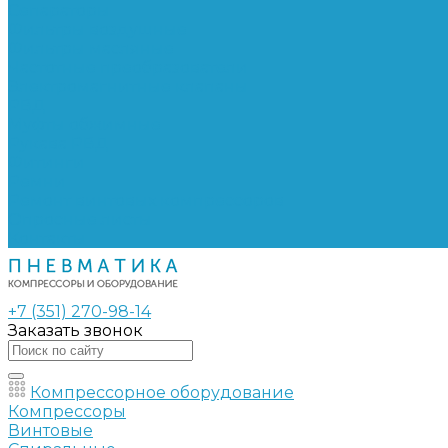
Сепараторы
Фильтры воздушные
Фильтры масляные
Частотные преобразователи
Электромагнитные клапаны
РВД
Муфты обжимные
Рукава РВД
Фитинги
Ремни
Ремонт винтовых компрессоров
Опросные листы
Контакты
+7 (351) 270-98-14
Заказать звонок
Компрессорное оборудование
Компрессоры
Винтовые