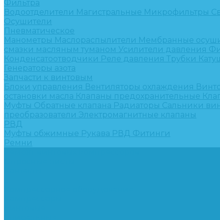
Фильтра
Водоотделители
Магистральные
Микрофильтры
С
Осушители
Пневматическое
Манометры
Маслораспылители
Мембранные осуш
смазки масляным туманом
Усилители давления
Фи
Конденсатоотводчики
Реле давления
Трубки
Кату
Генераторы азота
Запчасти к винтовым
Блоки управления
Вентиляторы охлаждения
Винт
остановки масла
Клапаны предохранительные
Кла
Муфты
Обратные клапана
Радиаторы
Сальники ви
преобразователи
Электромагнитные клапаны
РВД
Муфты обжимные
Рукава РВД
Фитинги
Ремни
Ремонт винтовых компрессоров
Опросные листы
Контакты
...
Компрессорное оборудование
Компрессоры
Винтовые
Спиральные