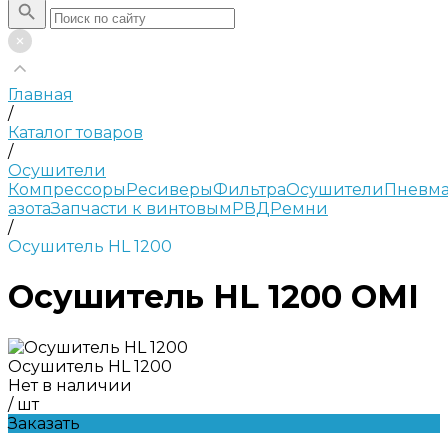
Главная
/
Каталог товаров
/
Осушители
Компрессоры
Ресиверы
Фильтра
Осушители
Пневма
азота
Запчасти к винтовым
РВД
Ремни
/
Осушитель HL 1200
Осушитель HL 1200 OMI
Осушитель HL 1200
Нет в наличии
/
шт
Заказать