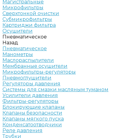
Магистральные
Микрофильтры
Сверхтонкой очистки
Субмикрофильтры
Картриджи фильтра
Осушители
Пневматическое
Назад
Пневматическое
Манометры
Маслораспылители
Мембранные осушители
Микрофильтры-регуляторы
Пневмоглушители
Регуляторы давления
Системы для смазки масляным туманом
Усилители давления
Фильтры-регуляторы
Блокирующие клапаны
Клапаны безопасности
Клапаны мягкого пуска
Конденсатоотводчики
Реле давления
Трубки