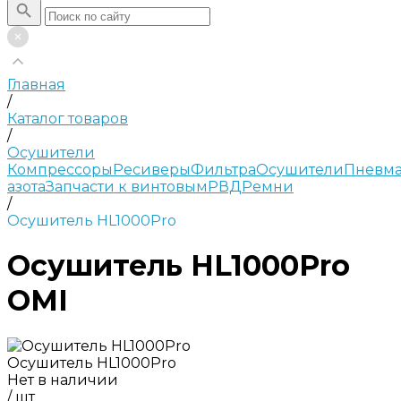
Главная
/
Каталог товаров
/
Осушители
Компрессоры
Ресиверы
Фильтра
Осушители
Пневма
азота
Запчасти к винтовым
РВД
Ремни
/
Осушитель HL1000Pro
Осушитель HL1000Pro
OMI
Осушитель HL1000Pro
Нет в наличии
/
шт