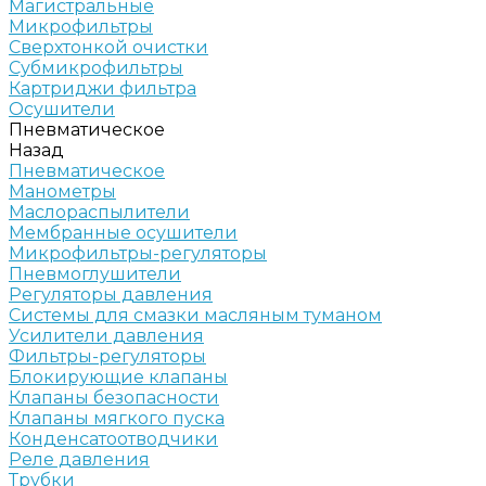
Магистральные
Микрофильтры
Сверхтонкой очистки
Субмикрофильтры
Картриджи фильтра
Осушители
Пневматическое
Назад
Пневматическое
Манометры
Маслораспылители
Мембранные осушители
Микрофильтры-регуляторы
Пневмоглушители
Регуляторы давления
Системы для смазки масляным туманом
Усилители давления
Фильтры-регуляторы
Блокирующие клапаны
Клапаны безопасности
Клапаны мягкого пуска
Конденсатоотводчики
Реле давления
Трубки