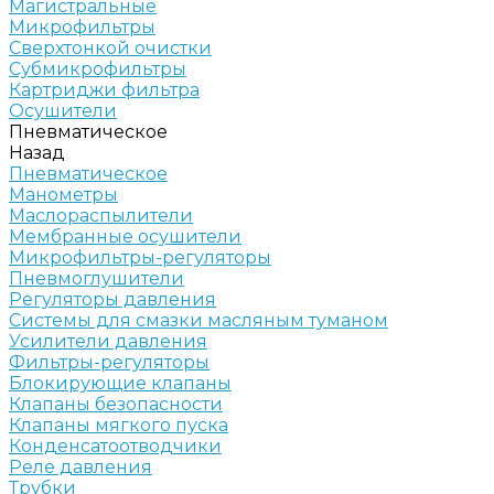
Магистральные
Микрофильтры
Сверхтонкой очистки
Субмикрофильтры
Картриджи фильтра
Осушители
Пневматическое
Назад
Пневматическое
Манометры
Маслораспылители
Мембранные осушители
Микрофильтры-регуляторы
Пневмоглушители
Регуляторы давления
Системы для смазки масляным туманом
Усилители давления
Фильтры-регуляторы
Блокирующие клапаны
Клапаны безопасности
Клапаны мягкого пуска
Конденсатоотводчики
Реле давления
Трубки