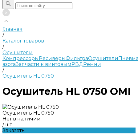
Главная
/
Каталог товаров
/
Осушители
Компрессоры
Ресиверы
Фильтра
Осушители
Пневма
азота
Запчасти к винтовым
РВД
Ремни
/
Осушитель HL 0750
Осушитель HL 0750 OMI
Осушитель HL 0750
Нет в наличии
/
шт
Заказать