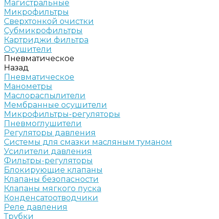
Магистральные
Микрофильтры
Сверхтонкой очистки
Субмикрофильтры
Картриджи фильтра
Осушители
Пневматическое
Назад
Пневматическое
Манометры
Маслораспылители
Мембранные осушители
Микрофильтры-регуляторы
Пневмоглушители
Регуляторы давления
Системы для смазки масляным туманом
Усилители давления
Фильтры-регуляторы
Блокирующие клапаны
Клапаны безопасности
Клапаны мягкого пуска
Конденсатоотводчики
Реле давления
Трубки