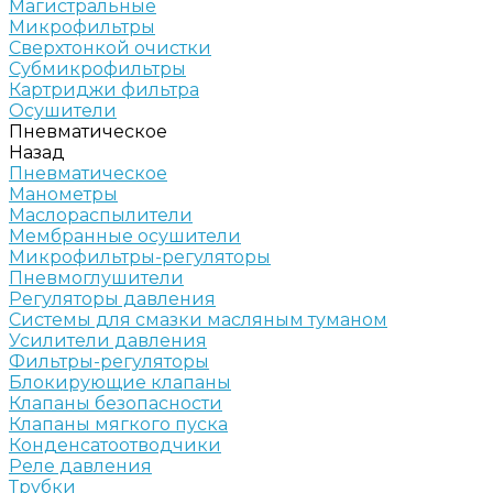
Магистральные
Микрофильтры
Сверхтонкой очистки
Субмикрофильтры
Картриджи фильтра
Осушители
Пневматическое
Назад
Пневматическое
Манометры
Маслораспылители
Мембранные осушители
Микрофильтры-регуляторы
Пневмоглушители
Регуляторы давления
Системы для смазки масляным туманом
Усилители давления
Фильтры-регуляторы
Блокирующие клапаны
Клапаны безопасности
Клапаны мягкого пуска
Конденсатоотводчики
Реле давления
Трубки