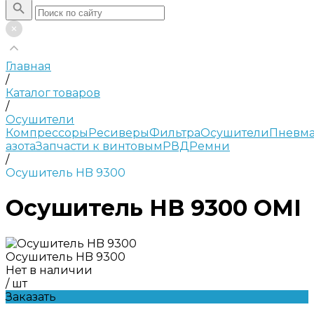
Главная
/
Каталог товаров
/
Осушители
Компрессоры
Ресиверы
Фильтра
Осушители
Пневма
азота
Запчасти к винтовым
РВД
Ремни
/
Осушитель HB 9300
Осушитель HB 9300 OMI
Осушитель HB 9300
Нет в наличии
/
шт
Заказать