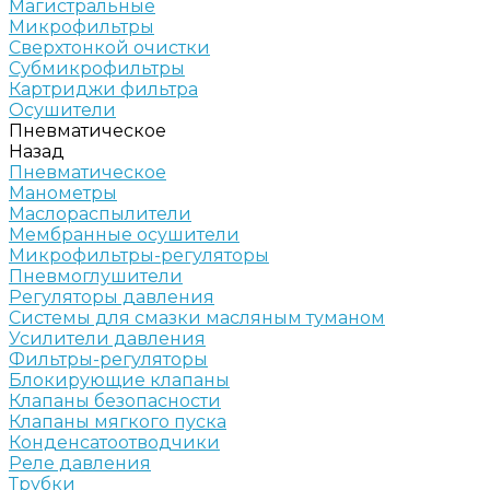
Магистральные
Микрофильтры
Сверхтонкой очистки
Субмикрофильтры
Картриджи фильтра
Осушители
Пневматическое
Назад
Пневматическое
Манометры
Маслораспылители
Мембранные осушители
Микрофильтры-регуляторы
Пневмоглушители
Регуляторы давления
Системы для смазки масляным туманом
Усилители давления
Фильтры-регуляторы
Блокирующие клапаны
Клапаны безопасности
Клапаны мягкого пуска
Конденсатоотводчики
Реле давления
Трубки