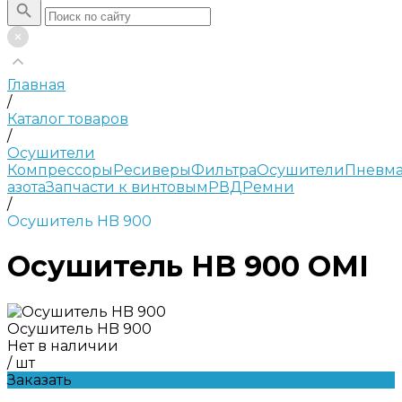
Главная
/
Каталог товаров
/
Осушители
Компрессоры
Ресиверы
Фильтра
Осушители
Пневма
азота
Запчасти к винтовым
РВД
Ремни
/
Осушитель HB 900
Осушитель HB 900 OMI
Осушитель HB 900
Нет в наличии
/
шт
Заказать