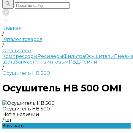
Главная
/
Каталог товаров
/
Осушители
Компрессоры
Ресиверы
Фильтра
Осушители
Пневма
азота
Запчасти к винтовым
РВД
Ремни
/
Осушитель HB 500
Осушитель HB 500 OMI
Осушитель HB 500
Нет в наличии
/
шт
Заказать