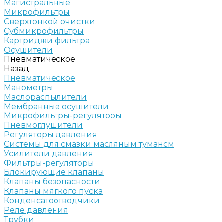
Магистральные
Микрофильтры
Сверхтонкой очистки
Субмикрофильтры
Картриджи фильтра
Осушители
Пневматическое
Назад
Пневматическое
Манометры
Маслораспылители
Мембранные осушители
Микрофильтры-регуляторы
Пневмоглушители
Регуляторы давления
Системы для смазки масляным туманом
Усилители давления
Фильтры-регуляторы
Блокирующие клапаны
Клапаны безопасности
Клапаны мягкого пуска
Конденсатоотводчики
Реле давления
Трубки