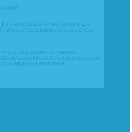
ильтра
и
Регуляторы давления
Системы для
 безопасности
Клапаны мягкого пуска
нимального давления
Клапаны
тоотводчики
Масла
Модули компактные
ьтры масляные
Частотные