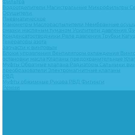
Фильтра
Водоотделители
Магистральные
Микрофильтры
С
Осушители
Пневматическое
Манометры
Маслораспылители
Мембранные осуш
смазки масляным туманом
Усилители давления
Фи
Конденсатоотводчики
Реле давления
Трубки
Кату
Генераторы азота
Запчасти к винтовым
Блоки управления
Вентиляторы охлаждения
Винт
остановки масла
Клапаны предохранительные
Кла
Муфты
Обратные клапана
Радиаторы
Сальники ви
преобразователи
Электромагнитные клапаны
РВД
Муфты обжимные
Рукава РВД
Фитинги
Ремни
Ремонт винтовых компрессоров
Опросные листы
Контакты
...
Компрессорное оборудование
Компрессоры
Винтовые
Спиральные