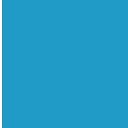
Ресиверы
Фильтра
Водоотделители
Магистральные
Микрофильтры
Сверхтонкой очистки
Субмикрофильтры
Картриджи фильтра
Осушители
Пневматическое
Манометры
Маслораспылители
Мембранные осушители
Микрофильтры-регуляторы
Пневмоглушители
Регуляторы давления
Системы для смазки масляным туманом
Усилители давления
Фильтры-регуляторы
Блокирующие клапаны
Клапаны безопасности
Клапаны мягкого пуска
Конденсатоотводчики