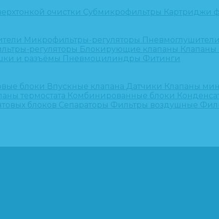
верхтонкой очистки
Субмикрофильтры
Картриджи ф
ители
Микрофильтры-регуляторы
Пневмоглушител
льтры-регуляторы
Блокирующие клапаны
Клапаны
шки и разъёмы
Пневмоцилиндры
Фитинги
овые блоки
Впускные клапана
Датчики
Клапаны ми
паны термостата
Комбинированные блоки
Конденса
нтовых блоков
Сепараторы
Фильтры воздушные
Фил