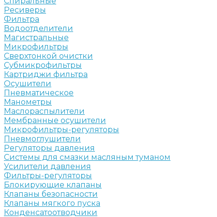
Спиральные
Ресиверы
Фильтра
Водоотделители
Магистральные
Микрофильтры
Сверхтонкой очистки
Субмикрофильтры
Картриджи фильтра
Осушители
Пневматическое
Манометры
Маслораспылители
Мембранные осушители
Микрофильтры-регуляторы
Пневмоглушители
Регуляторы давления
Системы для смазки масляным туманом
Усилители давления
Фильтры-регуляторы
Блокирующие клапаны
Клапаны безопасности
Клапаны мягкого пуска
Конденсатоотводчики