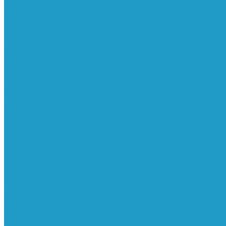
Реле давления
Трубки
Катушки и разъёмы
Пневмоцилиндры
Фитинги
Генераторы азота
Запчасти к винтовым
Блоки управления
Вентиляторы охлаждения
Винтовые блоки
Впускные клапана
Датчики
Клапаны минимального давления
Клапаны остановки масла
Клапаны предохранительные
Клапаны термостата
Комбинированные блоки
Конденсатоотводчики
Масла
Модули компактные
Муфты
Обратные клапана
Радиаторы
Сальники винтовых блоков