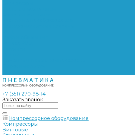
Сепараторы
Фильтры воздушные
Фильтры масляные
Частотные преобразователи
Электромагнитные клапаны
РВД
Муфты обжимные
Рукава РВД
Фитинги
Ремни
Ремонт винтовых компрессоров
Опросные листы
Контакты
+7 (351) 270-98-14
Заказать звонок
Компрессорное оборудование
Компрессоры
Винтовые