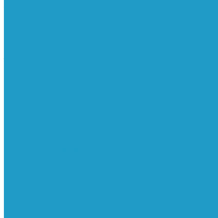
Реле давления
Трубки
Катушки и разъёмы
Пневмоцилиндры
Фитинги
Генераторы азота
Запчасти к винтовым
Блоки управления
Вентиляторы охлаждения
Винтовые блоки
Впускные клапана
Датчики
Клапаны минимального давления
Клапаны остановки масла
Клапаны предохранительные
Клапаны термостата
Комбинированные блоки
Конденсатоотводчики
Масла
Модули компактные
Муфты
Обратные клапана
Радиаторы
Сальники винтовых блоков