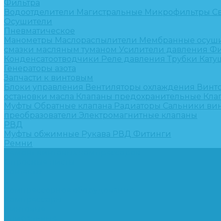
Фильтра
Водоотделители
Магистральные
Микрофильтры
С
Осушители
Пневматическое
Манометры
Маслораспылители
Мембранные осуш
смазки масляным туманом
Усилители давления
Фи
Конденсатоотводчики
Реле давления
Трубки
Кату
Генераторы азота
Запчасти к винтовым
Блоки управления
Вентиляторы охлаждения
Винт
остановки масла
Клапаны предохранительные
Кла
Муфты
Обратные клапана
Радиаторы
Сальники ви
преобразователи
Электромагнитные клапаны
РВД
Муфты обжимные
Рукава РВД
Фитинги
Ремни
Ремонт винтовых компрессоров
Опросные листы
Контакты
...
Компрессорное оборудование
Компрессоры
Винтовые
Спиральные