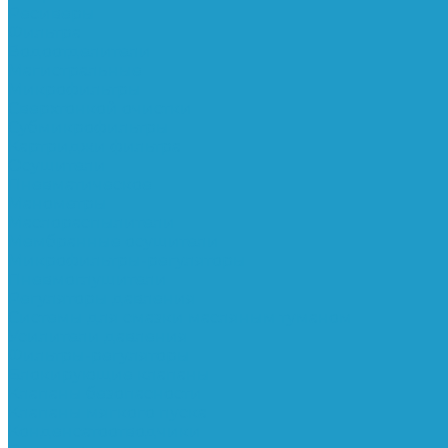
Ресиверы
Фильтра
Водоотделители
Магистральные
Микрофильтры
Сверхтонкой очистки
Субмикрофильтры
Картриджи фильтра
Осушители
Пневматическое
Манометры
Маслораспылители
Мембранные осушители
Микрофильтры-регуляторы
Пневмоглушители
Регуляторы давления
Системы для смазки масляным туманом
Усилители давления
Фильтры-регуляторы
Блокирующие клапаны
Клапаны безопасности
Клапаны мягкого пуска
Конденсатоотводчики