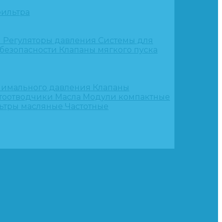
ильтра
и
Регуляторы давления
Системы для
 безопасности
Клапаны мягкого пуска
нимального давления
Клапаны
тоотводчики
Масла
Модули компактные
ьтры масляные
Частотные