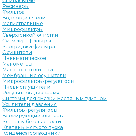
Спиральные
Ресиверы
Фильтра
Водоотделители
Магистральные
Микрофильтры
Сверхтонкой очистки
Субмикрофильтры
Картриджи фильтра
Осушители
Пневматическое
Манометры
Маслораспылители
Мембранные осушители
Микрофильтры-регуляторы
Пневмоглушители
Регуляторы давления
Системы для смазки масляным туманом
Усилители давления
Фильтры-регуляторы
Блокирующие клапаны
Клапаны безопасности
Клапаны мягкого пуска
Конденсатоотводчики