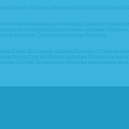
верхтонкой очистки
Субмикрофильтры
Картриджи ф
ители
Микрофильтры-регуляторы
Пневмоглушител
льтры-регуляторы
Блокирующие клапаны
Клапаны
шки и разъёмы
Пневмоцилиндры
Фитинги
овые блоки
Впускные клапана
Датчики
Клапаны ми
паны термостата
Комбинированные блоки
Конденса
нтовых блоков
Сепараторы
Фильтры воздушные
Фил