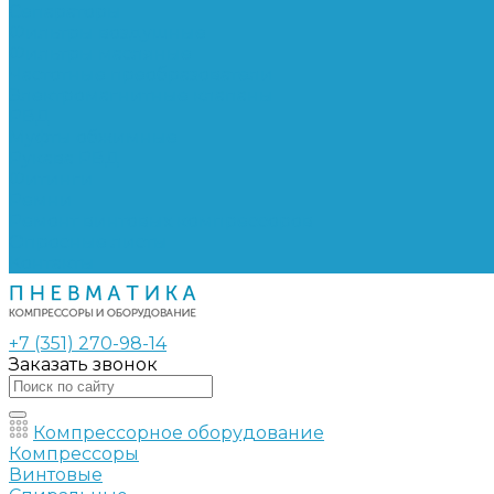
Сепараторы
Фильтры воздушные
Фильтры масляные
Частотные преобразователи
Электромагнитные клапаны
РВД
Муфты обжимные
Рукава РВД
Фитинги
Ремни
Ремонт винтовых компрессоров
Опросные листы
Контакты
+7 (351) 270-98-14
Заказать звонок
Компрессорное оборудование
Компрессоры
Винтовые