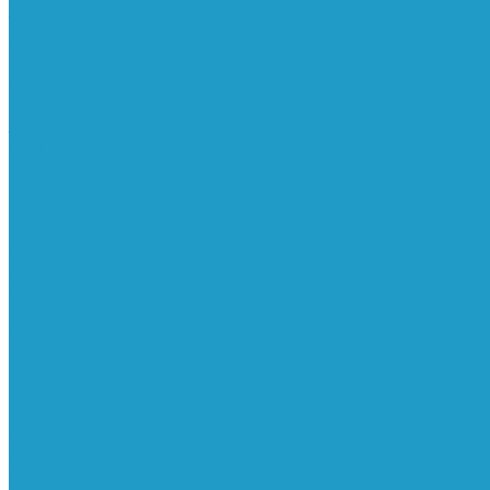
Реле давления
Трубки
Катушки и разъёмы
Пневмоцилиндры
Фитинги
Генераторы азота
Запчасти к винтовым
Блоки управления
Вентиляторы охлаждения
Винтовые блоки
Впускные клапана
Датчики
Клапаны минимального давления
Клапаны остановки масла
Клапаны предохранительные
Клапаны термостата
Комбинированные блоки
Конденсатоотводчики
Масла
Модули компактные
Муфты
Обратные клапана
Радиаторы
Сальники винтовых блоков