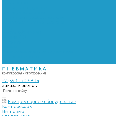
Сепараторы
Фильтры воздушные
Фильтры масляные
Частотные преобразователи
Электромагнитные клапаны
РВД
Муфты обжимные
Рукава РВД
Фитинги
Ремни
Ремонт винтовых компрессоров
Опросные листы
Контакты
+7 (351) 270-98-14
Заказать звонок
Компрессорное оборудование
Компрессоры
Винтовые