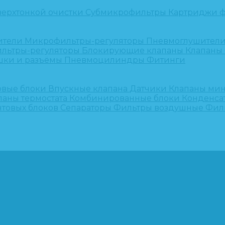
верхтонкой очистки
Субмикрофильтры
Картриджи ф
ители
Микрофильтры-регуляторы
Пневмоглушител
льтры-регуляторы
Блокирующие клапаны
Клапаны
шки и разъёмы
Пневмоцилиндры
Фитинги
овые блоки
Впускные клапана
Датчики
Клапаны ми
паны термостата
Комбинированные блоки
Конденса
нтовых блоков
Сепараторы
Фильтры воздушные
Фил