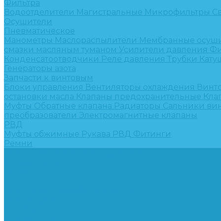
Фильтра
Водоотделители
Магистральные
Микрофильтры
С
Осушители
Пневматическое
Манометры
Маслораспылители
Мембранные осуш
смазки масляным туманом
Усилители давления
Фи
Конденсатоотводчики
Реле давления
Трубки
Кату
Генераторы азота
Запчасти к винтовым
Блоки управления
Вентиляторы охлаждения
Винт
остановки масла
Клапаны предохранительные
Кла
Муфты
Обратные клапана
Радиаторы
Сальники ви
преобразователи
Электромагнитные клапаны
РВД
Муфты обжимные
Рукава РВД
Фитинги
Ремни
Ремонт винтовых компрессоров
Опросные листы
Контакты
...
Компрессорное оборудование
Компрессоры
Винтовые
Спиральные