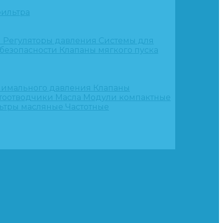
ильтра
и
Регуляторы давления
Системы для
 безопасности
Клапаны мягкого пуска
нимального давления
Клапаны
тоотводчики
Масла
Модули компактные
ьтры масляные
Частотные