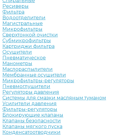
Спиральные
Ресиверы
Фильтра
Водоотделители
Магистральные
Микрофильтры
Сверхтонкой очистки
Субмикрофильтры
Картриджи фильтра
Осушители
Пневматическое
Манометры
Маслораспылители
Мембранные осушители
Микрофильтры-регуляторы
Пневмоглушители
Регуляторы давления
Системы для смазки масляным туманом
Усилители давления
Фильтры-регуляторы
Блокирующие клапаны
Клапаны безопасности
Клапаны мягкого пуска
Конденсатоотводчики