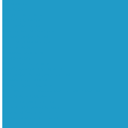
Ресиверы
Фильтра
Водоотделители
Магистральные
Микрофильтры
Сверхтонкой очистки
Субмикрофильтры
Картриджи фильтра
Осушители
Пневматическое
Манометры
Маслораспылители
Мембранные осушители
Микрофильтры-регуляторы
Пневмоглушители
Регуляторы давления
Системы для смазки масляным туманом
Усилители давления
Фильтры-регуляторы
Блокирующие клапаны
Клапаны безопасности
Клапаны мягкого пуска
Конденсатоотводчики