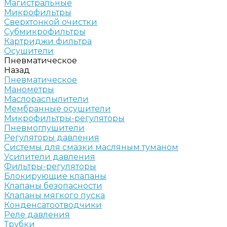
Магистральные
Микрофильтры
Сверхтонкой очистки
Субмикрофильтры
Картриджи фильтра
Осушители
Пневматическое
Назад
Пневматическое
Манометры
Маслораспылители
Мембранные осушители
Микрофильтры-регуляторы
Пневмоглушители
Регуляторы давления
Системы для смазки масляным туманом
Усилители давления
Фильтры-регуляторы
Блокирующие клапаны
Клапаны безопасности
Клапаны мягкого пуска
Конденсатоотводчики
Реле давления
Трубки